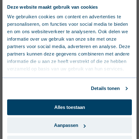
Deze website maakt gebruik van cookies
Montageanleitung - Kombination JI Wall
1000VB PIR und JI Vulcasteel Wall
English (United Kingdom)
We gebruiken cookies om content en advertenties te
1000VB
personaliseren, om functies voor social media te bieden
PDF
Nederlands (België)
en om ons websiteverkeer te analyseren. Ook delen we
informatie over uw gebruik van onze site met onze
Befestigung des Wandpaneels
Français (Belgique)
Vulcasteel Wall VB
partners voor social media, adverteren en analyse. Deze
PDF
partners kunnen deze gegevens combineren met andere
Nederlands (Nederland)
informatie die u aan ze heeft verstrekt of die ze hebben
Broschüren
verzameld op basis van uw gebruik van hun services.
Deutsch (Deutschland)
Isolierpaneel Wand
Français (France)
PDF
Details tonen
Dansk (Danmark)
Coating sheets
Alles toestaan
Svenska (Sverige)
Technische Daten Ultra Coating
Português (Portugal)
PDF
Aanpassen
Technische Daten Colorfarm Coating