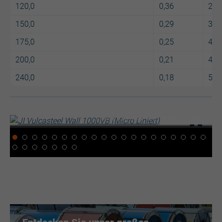
120,0
0,36
2,7
150,0
0,29
3,4
175,0
0,25
4,0
200,0
0,21
4,6
240,0
0,18
5,5
JI Vulcasteel Wall 1000VB (Micro Liniert)