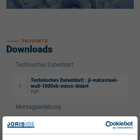
PRODUKTE
Downloads
Technisches Datenblatt
Technisches Datenblatt : ji-vulcasteel-
wall-1000vb-micro-liniert
PDF
Montageanleitung
Lastenhebung Und Lagerung Illustrierte
Anleitung Zum Lastenheben
PDF