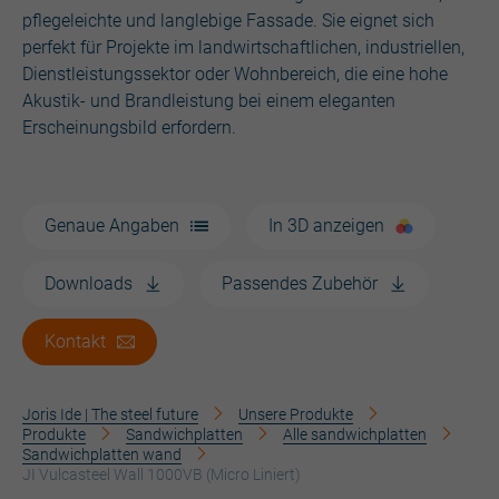
pflegeleichte und langlebige Fassade. Sie eignet sich
perfekt für Projekte im landwirtschaftlichen, industriellen,
Dienstleistungssektor oder Wohnbereich, die eine hohe
Akustik- und Brandleistung bei einem eleganten
Erscheinungsbild erfordern.
Genaue Angaben
In 3D anzeigen
Downloads
Passendes Zubehör
Kontakt
Joris Ide | The steel future
Unsere Produkte
Produkte
Sandwichplatten
Alle sandwichplatten
Sandwichplatten wand
JI Vulcasteel Wall 1000VB (Micro Liniert)