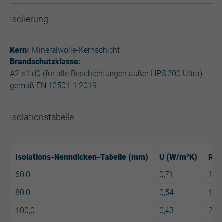
Isolierung
Kern:
Mineralwolle-Kernschicht
Brandschutzklasse:
A2-s1,d0 (für alle Beschichtungen außer HPS 200 Ultra)
gemäß EN 13501-1:2019
Isolationstabelle
Isolations-Nenndicken-Tabelle (mm)
U (W/m²K)
R (
60,0
0,71
1,4
80,0
0,54
1,8
100,0
0,43
2,3