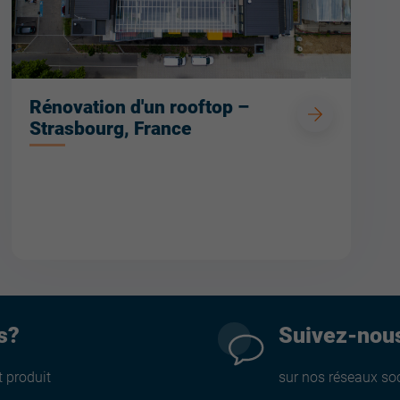
Rénovation d'un rooftop –
Strasbourg, France
s?
Suivez-nou
 produit
sur nos réseaux so