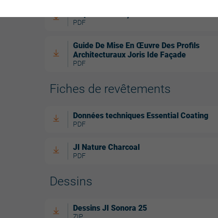
Inspirations Façade
PDF
Guide De Mise En Œuvre Des Profils
Architecturaux Joris Ide Façade
PDF
Fiches de revêtements
Données techniques Essential Coating
PDF
JI Nature Charcoal
PDF
Dessins
Dessins JI Sonora 25
ZIP