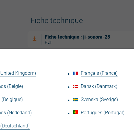
Fiche technique
Fiche technique : ji-sonora-25
PDF
Guides
 (United Kingdom)
Français (France)
Manutention Et Stockage Le Guide
Illustré
PDF
ds (België)
Dansk (Danmark)
Brochures
 (Belgique)
Svenska (Sverige)
nds (Nederland)
Português (Portugal)
Façade Colourful Impressions Mroo3 17
Sept 2024
 (Deutschland)
PDF