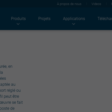
À propos de nous
Videos
Produits
Projets
Applications
Télécha
Industries
Produits
Solutions
Agriculture
Tôles de toiture
Acoustique
ndustriel
Solutions photovoltaïques
Thermique
Résidentiel
Tôles de bardage
Feu
Bâtiments tertiaires
Façade
Solaire
urée, en
Bâtiments publics
Panneaux sandwich
Durabilité
la
Plateaux
Rénovation
Supports d'étanchéité
Revêtements
rées
Structures
Architectural
daptée au
Ossatures plaques de plâtre
ort réglé ou
Light solutions
il peut être
Accessoires
œuvre se fait
mposte de