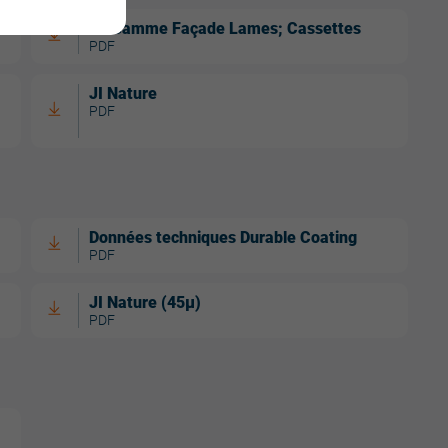
La Gamme Façade Lames; Cassettes
PDF
JI Nature
PDF
Données techniques Durable Coating
PDF
JI Nature (45µ)
PDF