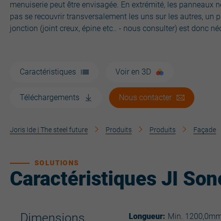
menuiserie peut être envisagée. En extrémité, les panneaux 
pas se recouvrir transversalement les uns sur les autres, un pr
jonction (joint creux, épine etc.. - nous consulter) est donc né
Caractéristiques
Voir en 3D
Téléchargements
Nous contacter
Joris Ide | The steel future
Produits
Produits
Façade
SOLUTIONS
Caractéristiques JI Son
Dimensions
Longueur:
Min. 1200,0m