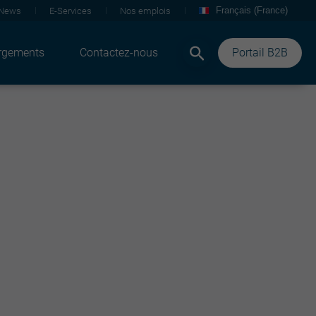
Français (France)
News
E-Services
Nos emplois
rgements
Contactez-nous
Portail B2B