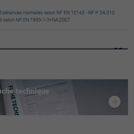
 Tolérances normales selon NF EN 10143 - NF P 34-310
cul selon NF EN 1993-1-3+NA:2007
JI Sonora 25
fiche technique