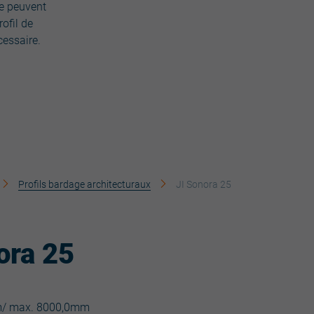
ne peuvent
ofil de
cessaire.
Profils bardage architecturaux
JI Sonora 25
ora 25
m/ max. 8000,0mm