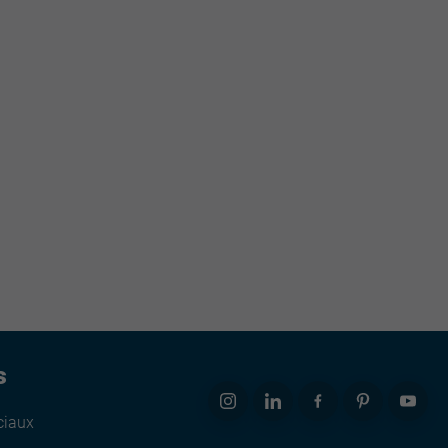
s
ciaux