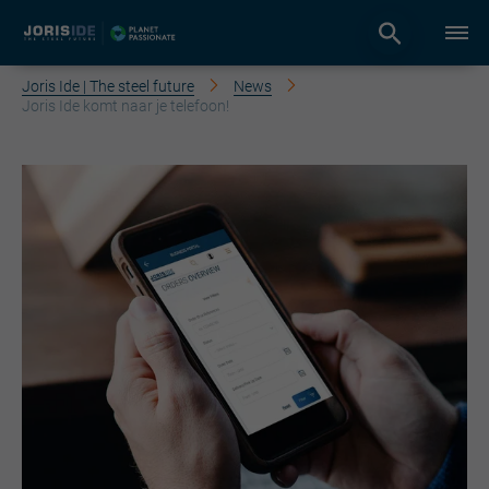
Joris Ide | The steel future
News
Joris Ide komt naar je telefoon!