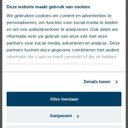
Download voor Android
Deze website maakt gebruik van cookies
English (United Kingdom)
We gebruiken cookies om content en advertenties te
Gebruik de onderstaande link om de Joris Ide
personaliseren, om functies voor social media te bieden
Nederlands (België)
Business Portal App op je Android-apparaat te
en om ons websiteverkeer te analyseren. Ook delen we
downloaden vanuit de Google Play Store.
informatie over uw gebruik van onze site met onze
Français (Belgique)
partners voor social media, adverteren en analyse. Deze
Download Play Store
partners kunnen deze gegevens combineren met andere
Nederlands (Nederland)
informatie die u aan ze heeft verstrekt of die ze hebben
verzameld op basis van uw gebruik van hun services.
Deutsch (Deutschland)
Français (France)
Details tonen
Dansk (Danmark)
Alles toestaan
Svenska (Sverige)
Português (Portugal)
Aanpassen