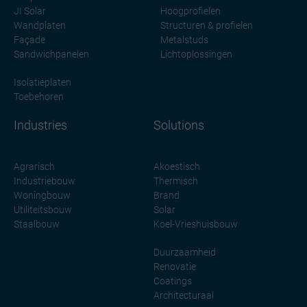
JI Solar
Hoogprofielen
Wandplaten
Structuren & profielen
Façade
Metalstuds
Sandwichpanelen
Lichtoplossingen
Isolatieplaten
Toebehoren
Industries
Solutions
Agrarisch
Akoestisch
Industriebouw
Thermisch
Woningbouw
Brand
Utiliteitsbouw
Solar
Staalbouw
Koel-Vrieshuisbouw
Duurzaamheid
Renovatie
Coatings
Architecturaal