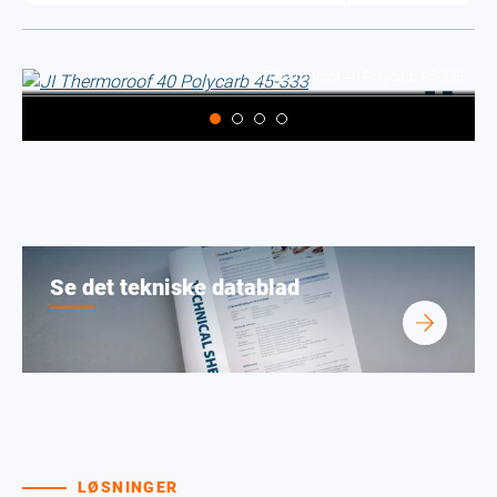
JI Thermoroof 40 Polycarb 45-333
Se det tekniske datablad
LØSNINGER