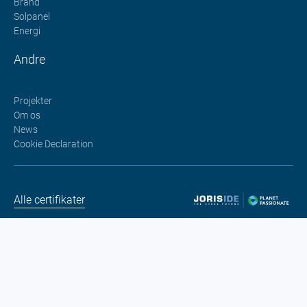
Brand
Solpanel
Energi
Andre
Projekter
Om os
News
Cookie Declaration
Alle certifikater
Juridiske oplysninger
Dansk (Danmark)