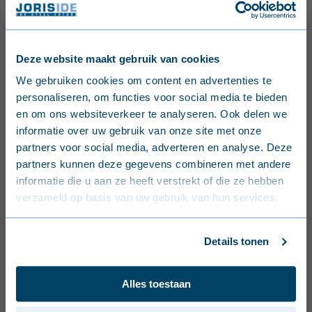
Joris Ide Light Solutions Uw Heldere Blik
Op De Toekomst!
PDF
Deze website maakt gebruik van cookies
Certificaten
English (United Kingdom)
We gebruiken cookies om content en advertenties te
personaliseren, om functies voor social media te bieden
Nederlands (België)
JI Thermoroof 40
en om ons websiteverkeer te analyseren. Ook delen we
Polycarb_Class.report_Fire_B-s2,d0
informatie over uw gebruik van onze site met onze
REPORT_FIRE_B-S2-D0
Français (Belgique)
partners voor social media, adverteren en analyse. Deze
partners kunnen deze gegevens combineren met andere
Nederlands (Nederland)
Tekeningen
informatie die u aan ze heeft verstrekt of die ze hebben
verzameld op basis van uw gebruik van hun services.
Deutsch (Deutschland)
Tekeningen JI Thermoroof 40 Polycarb
45-333
Français (France)
ZIP
Details tonen
Dansk (Danmark)
Alles toestaan
OPLOSSINGEN
Svenska (Sverige)
Referenties