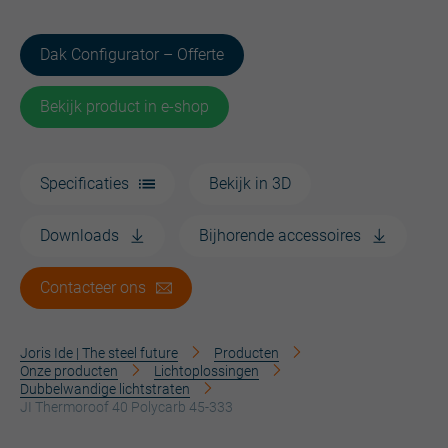
Dak Configurator – Offerte
Bekijk product in e-shop
Specificaties
Bekijk in 3D
Downloads
Bijhorende accessoires
Contacteer ons
Joris Ide | The steel future
Producten
Onze producten
Lichtoplossingen
Dubbelwandige lichtstraten
JI Thermoroof 40 Polycarb 45-333