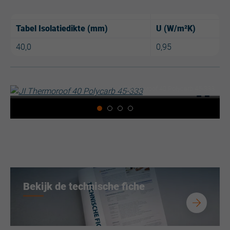
Tabel Isolatiedikte (mm)
U (W/m²K)
40,0
0,95
JI Thermoroof 40 Polycarb 45-333
Bekijk de technische fiche