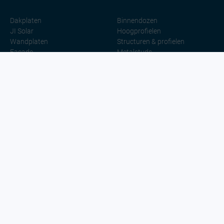
Dakplaten
Binnendozen
JI Solar
Hoogprofielen
Wandplaten
Structuren & profielen
Façade
Metalstuds
Sandwichpanelen
Lichtoplossingen
Iderail
Toebehoren
Industries
Solutions
Agrarisch
Thermisch
Industriebouw
Brand
Residentieel
Solar
Commerciële gebouwen
Coldstore
Openbare gebouwen
Duurzaamheid
Renovatie
Coatings