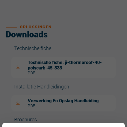
OPLOSSINGEN
Downloads
Technische fiche
Technische fiche: ji-thermoroof-40-
polycarb-45-333
PDF
Installatie Handleidingen
Verwerking En Opslag Handleiding
PDF
Brochures