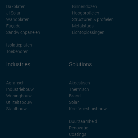
Dakplaten
Binnendozen
JI Solar
Hoogprofielen
Wandplaten
Structuren & profielen
Façade
Metalstuds
Sandwichpanelen
Lichtoplossingen
Isolatieplaten
Toebehoren
Industries
Solutions
Agrarisch
Akoestisch
Industriebouw
Thermisch
Woningbouw
Brand
Utiliteitsbouw
Solar
Staalbouw
Koel-Vrieshuisbouw
Duurzaamheid
Renovatie
Coatings