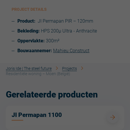
PROJECT DETAILS
Product:
JI Permapan PIR – 120mm
Bekleding:
HPS 200µ Ultra - Anthracite
Oppervlakte:
300m²
Bouwaannemer​:
Mahieu Construct
Joris Ide | The steel future
Projects
Residentiële woning – Moen (België)
Gerelateerde producten
JI Permapan 1100