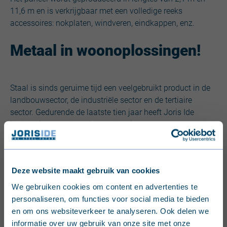
11,6 m en is verkrijgbaar met een volledige reeks
accessoires: nokplaten, windveren, eindkappen, enz.
Metaal in woonoplossingen!
Staal is sinds geruime tijd een veelgebruikt product in de
landbouwsector, de industriële sector en de tertiaire
sector. Gedurende de laatste tien jaar heeft Joris Ide
inspanningen geleverd om oplossingen op maat te
ontwikkelen voor de vele uitdagingen in de residentiële
woningbouw:
Deze website maakt gebruik van cookies
voor
minimale dakhellingen
English (United Kingdom)
We gebruiken cookies om content en advertenties te
voor
economische
oplossingen: er is een aanzienlijke
personaliseren, om functies voor social media te bieden
verbetering van bijv. akoestische en thermische
Nederlands (België)
en om ons websiteverkeer te analyseren. Ook delen we
prestaties door het gebruik van staal
informatie over uw gebruik van onze site met onze