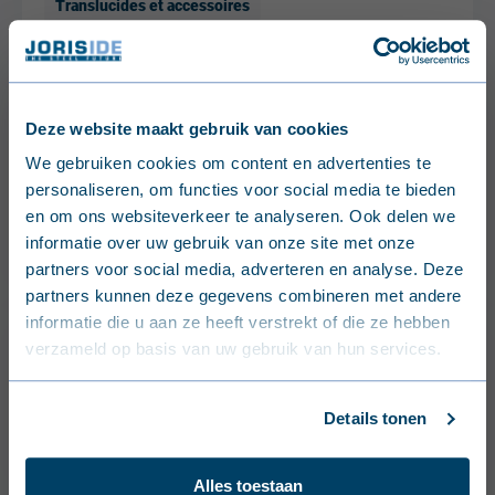
Translucides et accessoires
Translucide simple
Deze website maakt gebruik van cookies
Translucide polycarbonate
English (United Kingdom)
We gebruiken cookies om content en advertenties te
45-333-1000 - 2.5mm
personaliseren, om functies voor social media te bieden
Nederlands (België)
en om ons websiteverkeer te analyseren. Ook delen we
Translucides et accessoires
informatie over uw gebruik van onze site met onze
Français (Belgique)
Translucide simple
partners voor social media, adverteren en analyse. Deze
partners kunnen deze gegevens combineren met andere
Nederlands (Nederland)
informatie die u aan ze heeft verstrekt of die ze hebben
verzameld op basis van uw gebruik van hun services.
Deutsch (Deutschland)
Translucide polyester 18-076-
836
Français (France)
Details tonen
Dansk (Danmark)
Translucide simple
Alles toestaan