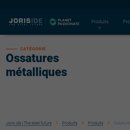
Produits
Pro
CATÉGORIE
Ossatures
I
métalliques
Joris Ide | The steel future
Produits
Produits
Ossature