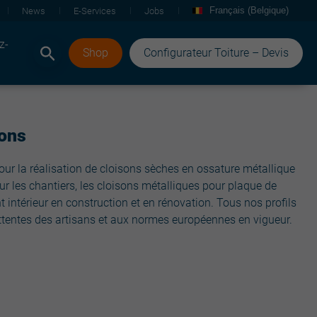
Français (Belgique)
News
E-Services
Jobs
z-
Shop
Configurateur Toiture – Devis
sons
r la réalisation de cloisons sèches en ossature métallique
 sur les chantiers, les cloisons métalliques pour plaque de
 intérieur en construction et en rénovation. Tous nos profils
attentes des artisans et aux normes européennes en vigueur.