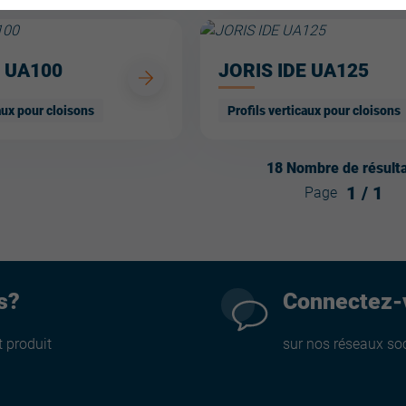
E UA100
JORIS IDE UA125
aux pour cloisons
Profils verticaux pour cloisons
18
Nombre de résult
1
/
1
Page
s?
Connectez-
 produit
sur nos réseaux so