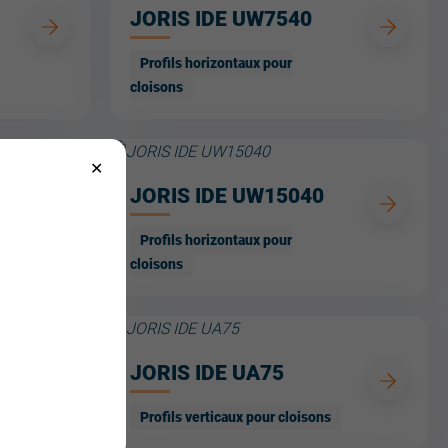
JORIS IDE UW7540
Profils horizontaux pour
cloisons
JORIS IDE UW15040
Profils horizontaux pour
cloisons
JORIS IDE UA75
Profils verticaux pour cloisons