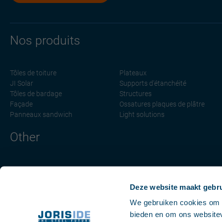
Nos produits
Tôles de toiture
Plateaux
JI Solar
Supports d'étanchéité
Tôles de bardage
Structures
Façade
Ossatures plaques de plâtre
Panneaux sandwich
Light solutions
Other
Projets
News
Deze website maakt gebru
Cookie Declaration
We gebruiken cookies om c
bieden en om ons websitev