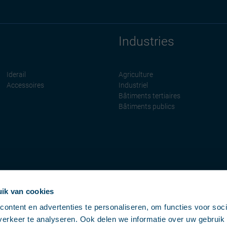
Industries
Iderail
Agriculture
Accessoires
Industriel
Bâtiments tertiaires
Bâtiments publics
ik van cookies
ontent en advertenties te personaliseren, om functies voor soci
erkeer te analyseren. Ook delen we informatie over uw gebruik 