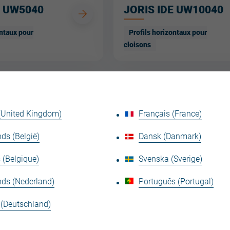
E UW5040
JORIS IDE UW10040
ontaux pour
Profils horizontaux pour
cloisons
E CW12550
JORIS IDE UW12540
 (United Kingdom)
Français (France)
aux pour cloisons
Profils horizontaux pour
ds (België)
Dansk (Danmark)
cloisons
 (Belgique)
Svenska (Sverige)
nds (Nederland)
Português (Portugal)
E CW15050
JORIS IDE UA50
 (Deutschland)
aux pour cloisons
Profils verticaux pour cloisons