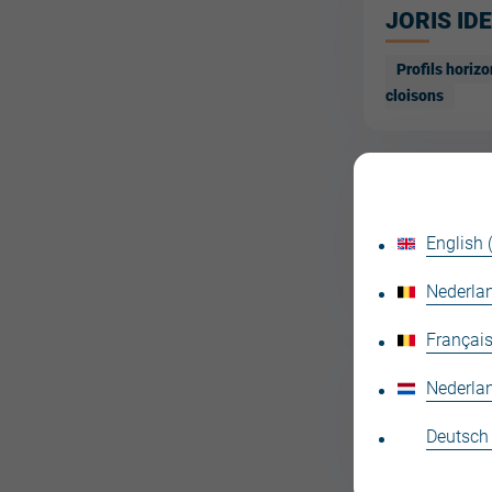
JORIS ID
Profils horiz
cloisons
JORIS ID
English
Profils vertic
Nederlan
Français
Nederla
JORIS ID
Deutsch
Profils vertic