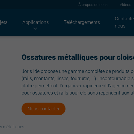
À propos de nous
Videos
Contacte
jets
Applications
Téléchargements
nous
Industries
Produits
Solutions
Agriculture
Tôles de toiture
Acoustiques
Ossatures métalliques pour cloi
ndustriel
JI Solar
Thermique
Résidentiel
Tôles de bardage
Feu
Joris Ide propose une gamme complète de produits pou
Bâtiments tertiaires
Façade
Solaire
(rails, montants, lisses, fourrures, …). Incontournable
Bâtiments publics
Panneaux sandwich
Coldstore
plâtre permettent d’organiser rapidement l’agencement
Plateaux
Durabilité
pour ossatures et rails pour cloisons répondent aux 
Supports d'étanchéité
Rénovation
Structures
Revêtements
Ossatures plaques de plâtre
Architecturales
Nous contacter
Light solutions
Accessoires
s métalliques