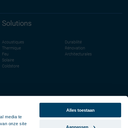
Solutions
Acoustiques
Durabilité
Thermique
Rénovation
Feu
Architecturales
Solaire
Coldstore
Alles toestaan
al media te
van onze site
Aanpassen