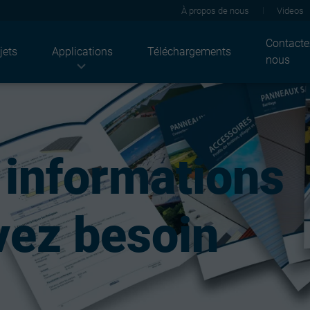
À propos de nous
Videos
Contacte
jets
Applications
Téléchargements
nous
Industries
Produits
Solutions
Agriculture
Tôles de toiture
Acoustiques
ndustriel
JI Solar
Thermique
 informations
Résidentiel
Tôles de bardage
Feu
Bâtiments tertiaires
Façade
Solaire
Bâtiments publics
Panneaux sandwich
Coldstore
Plateaux
Durabilité
vez besoin
Supports d'étanchéité
Rénovation
Structures
Revêtements
Ossatures plaques de plâtre
Architecturales
Light solutions
Accessoires