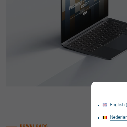
English
Nederlan
DOWNLOADS