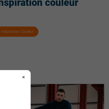
inspiration couleur
e Inspiration Couleur