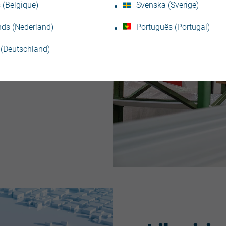
 (Belgique)
Svenska (Sverige)
nds (Nederland)
Português (Portugal)
réer des produits sûrs
 (Deutschland)
ertificats grâce à un
nos produits et services