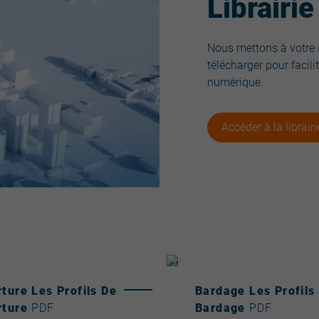
Librairi
Nous mettons à votre d
télécharger pour facil
numérique.
Accéder à la librair
ture Les Profils De
Bardage Les Profils
rture
PDF
Bardage
PDF