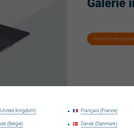
Galerie 
Visitez notre galeri
 (United Kingdom)
Français (France)
ds (België)
Dansk (Danmark)