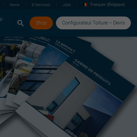
Français (Belgique)
News
E-Services
Jobs
z-
Shop
Configurateur Toiture – Devis