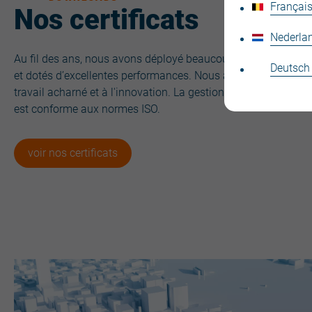
Français
Nos certificats
Nederla
Au fil des ans, nous avons déployé beaucoup d’efforts pour c
Deutsch
et dotés d’excellentes performances. Nous avons obtenu ces c
travail acharné et à l'innovation. La gestion de la qualité de 
est conforme aux normes ISO.
voir nos certificats