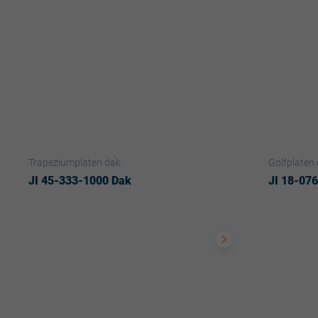
Trapeziumplaten dak
Golfplaten
JI 45-333-1000 Dak
JI 18-07