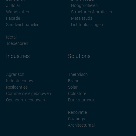
JI Solar
Hoogprofielen
Wandplaten
Structuren & profielen
Façade
Metalstuds
Sandwichpanelen
Lichtoplossingen
Iderail
Toebehoren
Industries
Solutions
Agrarisch
Thermisch
Industriebouw
Brand
Residentieel
Solar
Commerciële gebouwen
Coldstore
Openbare gebouwen
Duurzaamheid
Renovatie
Coatings
Architecturaal