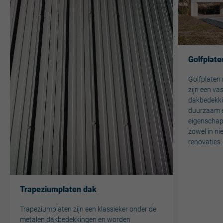
Golfplate
Golfplaten
zijn een va
dakbedekkin
duurzaam e
eigenschap
zowel in ni
renovaties.
Trapeziumplaten dak
Trapeziumplaten zijn een klassieker onder de
metalen dakbedekkingen en worden