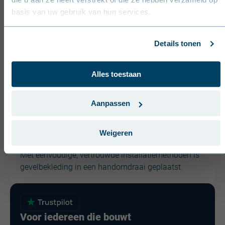
verschillende toepassingen.
basis van uw gebruik van hun services.
Deutsch (Deutschland)
Français (France)
Details tonen
Dansk (Danmark)
Metalen platen, geschikt voor zowel hellende als
Alles toestaan
Svenska (Sverige)
gebogen daken, vormen een lichtgewicht oplossing
die de belasting op de draagstructuur beperkt.
Português (Portugal)
Aanpassen
Weigeren
Met eenvoudige, vertrouwde installatiemethoden is
gevelbekleding in een handomdraai geplaatst.
Voor iedereen die bouwt