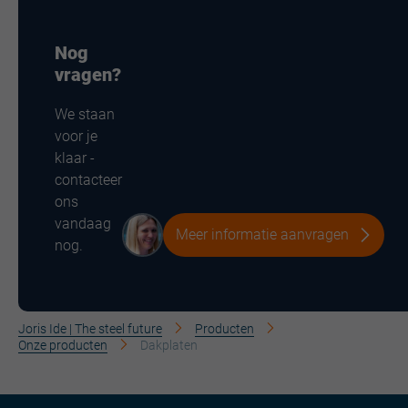
Nog
vragen?
We staan
voor je
klaar -
contacteer
ons
vandaag
Meer informatie aanvragen
nog.
Joris Ide | The steel future
Producten
Onze producten
Dakplaten