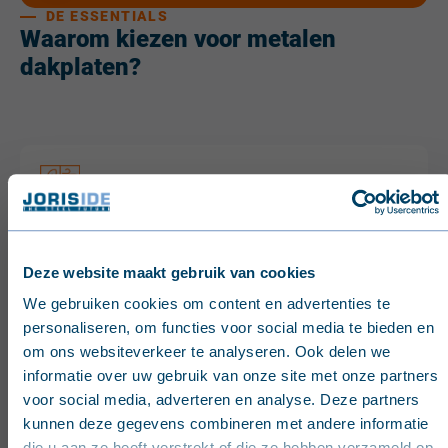
DE ESSENTIALS
Waarom kiezen voor metalen
dakplaten?
Onze metalen dakplaten weerstaan langdurige
blootstelling aan weerselementen (wind, regen en
hitte), zonder behoefte aan frequent onderhoud.
Deze website maakt gebruik van cookies
English (United Kingdom)
We gebruiken cookies om content en advertenties te
personaliseren, om functies voor social media te bieden en
Nederlands (België)
om ons websiteverkeer te analyseren. Ook delen we
informatie over uw gebruik van onze site met onze partners
Français (Belgique)
Dakpanprofiel, staande naad, sinusvormig,
voor social media, adverteren en analyse. Deze partners
trapeziumvormig - dakplaten zijn verkrijgbaar in
kunnen deze gegevens combineren met andere informatie
Nederlands (Nederland)
diverse profielen en kleuren, passend bij
die u aan ze heeft verstrekt of die ze hebben verzameld op