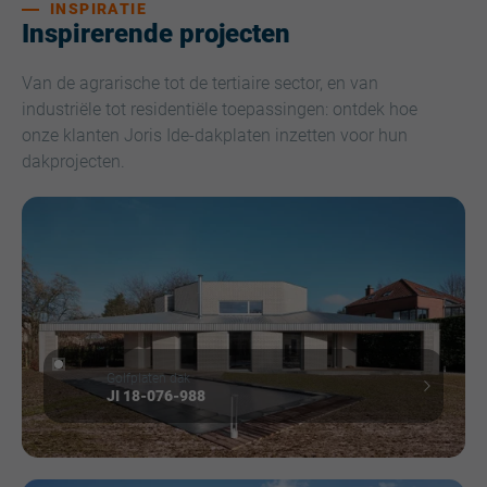
INSPIRATIE
Inspirerende projecten
Van de agrarische tot de tertiaire sector, en van
industriële tot residentiële toepassingen: ontdek hoe
onze klanten Joris Ide-dakplaten inzetten voor hun
dakprojecten.
Golfplaten dak
JI 18-076-988