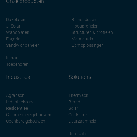
Onze producten
Dakplaten
Binnendozen
JI Solar
Hoogprofielen
Wandplaten
Structuren & profielen
Façade
Metalstuds
Sandwichpanelen
Lichtoplossingen
Iderail
Toebehoren
Industries
Solutions
Agrarisch
Thermisch
Industriebouw
Brand
Residentieel
Solar
Commerciële gebouwen
Coldstore
Openbare gebouwen
Duurzaamheid
Renovatie