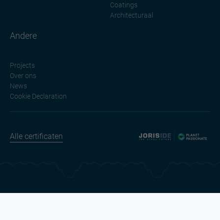
Coatings
Architecturaal
Andere
Projects
Over ons
News
Cookie Declaration
Alle certificaten
Legal information
Application Joris Ide Business Portal