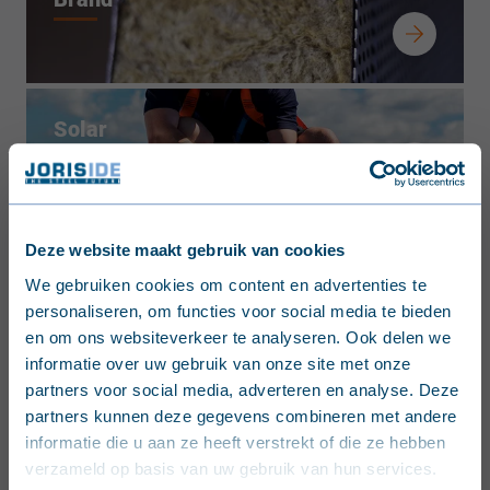
Solar
Deze website maakt gebruik van cookies
Duurzaamheid
English (United Kingdom)
We gebruiken cookies om content en advertenties te
personaliseren, om functies voor social media te bieden
Nederlands (België)
en om ons websiteverkeer te analyseren. Ook delen we
informatie over uw gebruik van onze site met onze
Français (Belgique)
Renovatie
partners voor social media, adverteren en analyse. Deze
partners kunnen deze gegevens combineren met andere
Nederlands (Nederland)
informatie die u aan ze heeft verstrekt of die ze hebben
verzameld op basis van uw gebruik van hun services.
Deutsch (Deutschland)