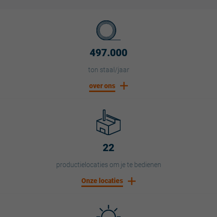
497.000
ton staal/jaar
over ons
22
productielocaties om je te bedienen
Onze locaties