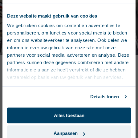
Deze website maakt gebruik van cookies
English (United Kingdom)
We gebruiken cookies om content en advertenties te
personaliseren, om functies voor social media te bieden
Nederlands (België)
en om ons websiteverkeer te analyseren. Ook delen we
informatie over uw gebruik van onze site met onze
Français (Belgique)
partners voor social media, adverteren en analyse. Deze
partners kunnen deze gegevens combineren met andere
Nederlands (Nederland)
thermische en brandwerende isolatie
: bekledings- en
informatie die u aan ze heeft verstrekt of die ze hebben
dakbedekkingsoplossingen met de hoogste
verzameld op basis van uw gebruik van hun services.
Deutsch (Deutschland)
standaarden op vlak van isolatiewaardes of
brandveiligheid. Afhankelijk van de toepassing hebben
Français (France)
we hier oplossingen met PIR-isolatie of mineraalwol.
Details tonen
Dansk (Danmark)
akoestisch
: geluid kan zowel positief als negatief
Alles toestaan
Svenska (Sverige)
ervaren worden. Een goede akoestiek draagt bij tot dit
alledaags gebruiksgemak. We hebben hiervoor
Português (Portugal)
Aanpassen
geperforeerde binnendozen, steeldeck en geïsoleerde