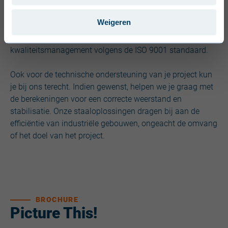
panelen met minerale wol in ons assortiment.
Weigeren
Alle oplossingen zijn geproduceerd met het beste
kwaliteitsmanagement volgens de ISO 9001 standaard.
Ook voor de technische ondersteuning van je project kun
je bij ons terecht. Indien gewenst, helpen we je graag met
de berekeningen voor een correcte weerstand en
stabilisatie. Onze staaloplossingen dragen bij aan de
efficiëntie van industriële gebouwen, ongeacht de omvang
of het doel van het project.
BROCHURE
Picture This!