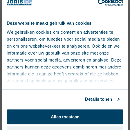
Eindstop Model 50
Deze website maakt gebruik van cookies
Iderail
English (United Kingdom)
We gebruiken cookies om content en advertenties te
personaliseren, om functies voor social media te bieden
Nederlands (België)
en om ons websiteverkeer te analyseren. Ook delen we
informatie over uw gebruik van onze site met onze
Français (Belgique)
Eindstop Model 250
partners voor social media, adverteren en analyse. Deze
partners kunnen deze gegevens combineren met andere
Nederlands (Nederland)
Iderail
informatie die u aan ze heeft verstrekt of die ze hebben
verzameld op basis van uw gebruik van hun services.
Deutsch (Deutschland)
Français (France)
Details tonen
Muurbeugel Model 20
Dansk (Danmark)
Iderail
Alles toestaan
Svenska (Sverige)