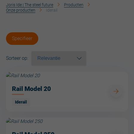
Joris Ide | The steel future
Producten
Onze producten
Iderail
Specifieer
Sorteer op
:
Rail Model 20
Iderail