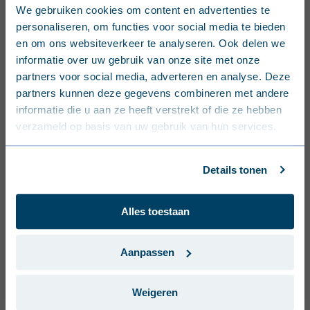
English (United Kingdom)
We gebruiken cookies om content en advertenties te
personaliseren, om functies voor social media te bieden
Nederlands (België)
en om ons websiteverkeer te analyseren. Ook delen we
informatie over uw gebruik van onze site met onze
Français (Belgique)
partners voor social media, adverteren en analyse. Deze
partners kunnen deze gegevens combineren met andere
Nederlands (Nederland)
informatie die u aan ze heeft verstrekt of die ze hebben
verzameld op basis van uw gebruik van hun services.
Deutsch (Deutschland)
Français (France)
Details tonen
Dansk (Danmark)
Alles toestaan
Svenska (Sverige)
Português (Portugal)
Aanpassen
Weigeren