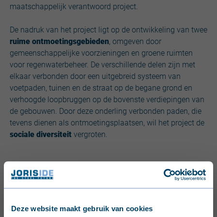
maatschappelijk verantwoord project.
De nadruk van het project ligt op de ontwikkeling van twee
ruime ontmoetingsgebieden
, omgeven door
gemeenschappelijke voorzieningen en groene ruimten
voor regenwaterbeheer. De verschillende delen zijn met
elkaar verbonden door een uitgebreid systeem van
voetpaden, tuinen en de straat op de begane grond en
verhoogde loopbruggen op de bovenste verdiepingen van
de gebouwen. Door deze onderling verbonden paden, die
tevens dienen als ontmoetingsplaatsen, wil het project de
sociale diversiteit
vergroten.
Deze website maakt gebruik van cookies