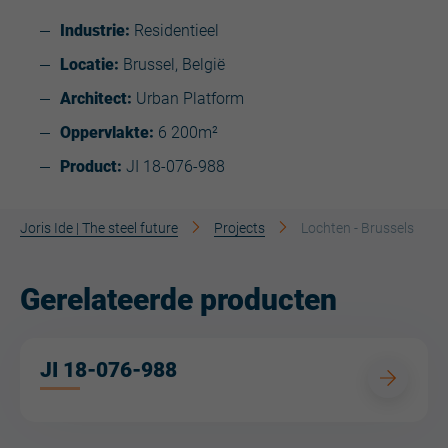
Industrie:
Residentieel
Locatie:
Brussel, België
Architect:
Urban Platform
Oppervlakte:
6 200m²
Product:
JI 18-076-988
Joris Ide | The steel future
Projects
Lochten - Brussels
Gerelateerde producten
JI 18-076-988