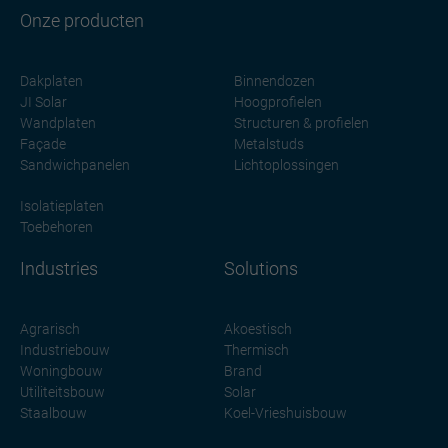
Onze producten
Dakplaten
Binnendozen
JI Solar
Hoogprofielen
Wandplaten
Structuren & profielen
Façade
Metalstuds
Sandwichpanelen
Lichtoplossingen
Isolatieplaten
Toebehoren
Industries
Solutions
Agrarisch
Akoestisch
Industriebouw
Thermisch
Woningbouw
Brand
Utiliteitsbouw
Solar
Staalbouw
Koel-Vrieshuisbouw