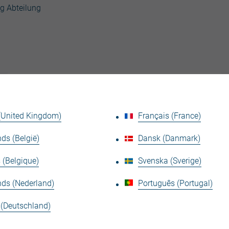
ng Abteilung
Allgemeine Geschäftsbedingungen der Joris IDE
Deutschland GmbH
PDF - 129,6KB
 (United Kingdom)
Français (France)
ds (België)
Dansk (Danmark)
 (Belgique)
Svenska (Sverige)
Disclaimer
PDF - 86,1KB
nds (Nederland)
Português (Portugal)
 (Deutschland)