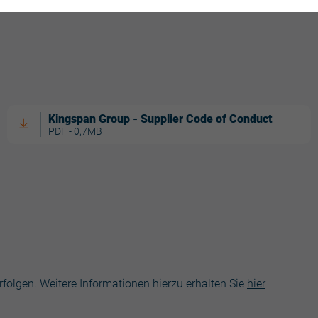
Kingspan Group - Supplier Code of Conduct
PDF - 0,7MB
folgen. Weitere Informationen hierzu erhalten Sie
hier