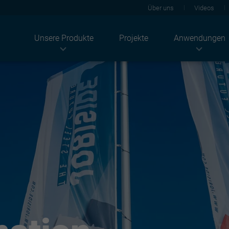
Über uns
Videos
Unsere Produkte
Projekte
Anwendungen
Branchen
Produkte
Konzeptlösungen
Landwirtschaft
Dachbleche
Akustik
Industriegebäude
JI Solar
Thermik
Wohnbau
Wandblech
Brandschutz
Dienstleistungssektor
Façade
Solar
Sandwichplatten
CO2-Neutralität
Kassettenprofile
Renovierung
Tragschale
Beschichtung
Verzinkte Profile
Trockenbau
Light solutions
Zubehör