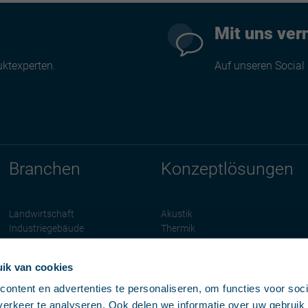
Mit uns ver
uktexperten.
Auf unseren Social
Branchen
Konzeptlösungen
Landwirtschaft
Akustik
Industriegebäude
Thermik
Wohnbau
Brandschutz
Dienstleistungssektor
Solar
ik van cookies
CO2-Neutralität
ontent en advertenties te personaliseren, om functies voor soci
erkeer te analyseren. Ook delen we informatie over uw gebruik 