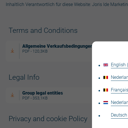
Inhaltlich Verantwortlich für diese Website: Joris Ide Marketi
Terms and Conditions
Allgemeine Verkaufsbedingungen
PDF - 120,3KB
English
Legal Info
Nederlan
Français
Group legal entities
PDF - 353,1KB
Nederla
Deutsch
Privacy and cookie Policy