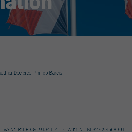
mation
uthier Declercq, Philipp Bareis
- TVA N°FR: FR38919134114 - BTW-nr. NL: NL827094668B01