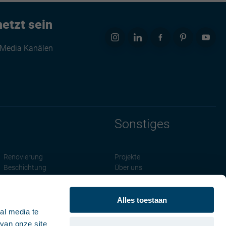
netzt sein
 Media Kanälen
Sonstiges
Renovierung
Projekte
Beschichtung
Über uns
News
Cookie Declaration
Alles toestaan
al media te
van onze site