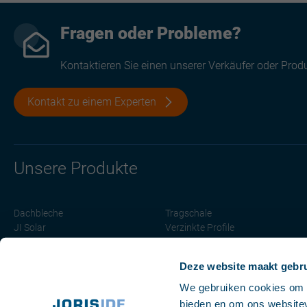
Fragen oder Probleme?
Kontaktieren Sie einen unserer Verkäufer oder Prod
Kontakt zu einem Experten
Unsere Produkte
Dachbleche
Tragschale
JI Solar
Verzinkte Profile
Wandblech
Trockenbau
Sandwichplatten
Light solutions
Deze website maakt gebru
Kassettenprofile
Zubehör
We gebruiken cookies om c
bieden en om ons websitev