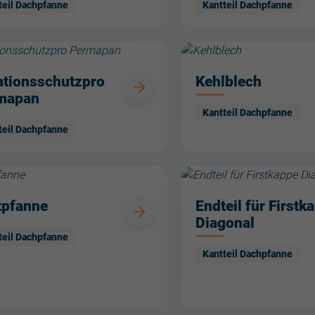
teil Dachpfanne
Kantteil Dachpfanne
ationsschutzpro
Kehlblech
mapan
Kantteil Dachpfanne
teil Dachpfanne
tpfanne
Endteil für Firstk
Diagonal
teil Dachpfanne
Kantteil Dachpfanne