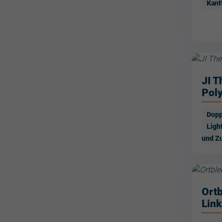
Kant
JI 
Pol
Dopp
Ligh
und Z
Ortb
Link