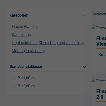
Sortiere
Kategorien
Flache Platte
(1)
Kantteil
(36)
Firs
Light solutions (Oberlichter) und Zubehör
Vieo
(4)
Montagematerial
(3)
Kant
Brandschutzklasse
B-s1,d0
(1)
B-s2,d0
(2)
Firs
2.0