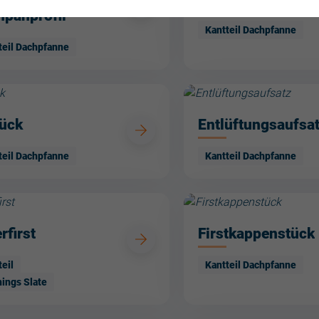
hpanprofil
Kantteil Dachpfanne
teil Dachpfanne
tück
Entlüftungsaufsa
teil Dachpfanne
Kantteil Dachpfanne
rfirst
Firstkappenstück
teil
Kantteil Dachpfanne
hings Slate