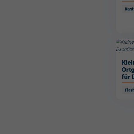
Kant
Klei
Ort
für 
Flas