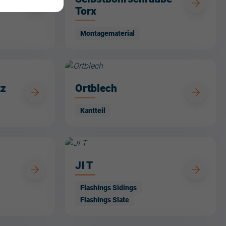
Torx
Montagematerial
tz
Ortblech
Kantteil
JI T
Flashings Sidings
Flashings Slate