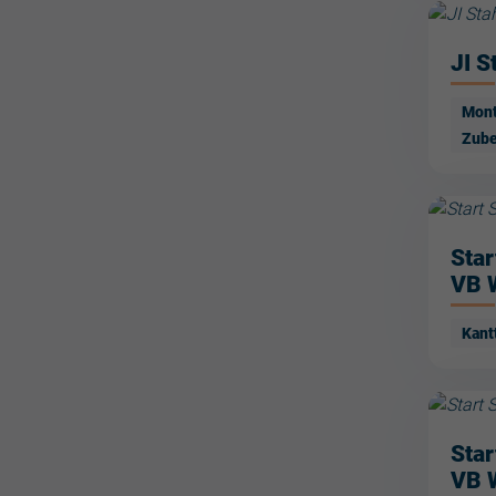
JI S
Mont
Zube
Star
VB 
Kant
Star
VB 