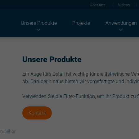
Über uns
Videos
Unsere Produkte
Projekte
Anwendungen
Branchen
Produkte
Konzeptlösungen
Landwirtschaft
Dachbleche
Akustik
Unsere Produkte
Industriegebäude
JI Solar
Thermik
Wohnbau
Wandblech
Brandschutz
Ein Auge fürs Detail ist wichtig für die ästhetische 
Dienstleistungssektor
Façade
Solar
ab. Darüber hinaus bieten wir vorgefertigte und indivi
Sandwichplatten
CO2-Neutralität
Kassettenprofile
Renovierung
Verwenden Sie die Filter-Funktion, um Ihr Produkt zu 
Tragschale
Beschichtung
Verzinkte Profile
Trockenbau
Kontakt
Light solutions
Zubehör
Zubehör