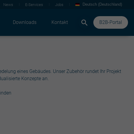
Deutsch (Deutschland)
News
E-Services
Jobs
Downloads
Kontakt
B2B-Portal
Veredelung eines Gebäudes. Unser Zubehör rundet Ihr Projekt
dualisierte Konzepte an.
finden