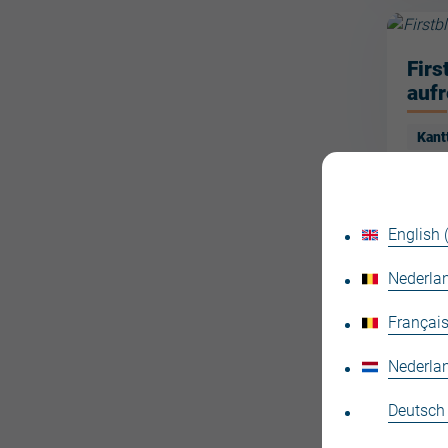
Firs
auf
Kant
English
Ort
(kle
Nederlan
Kant
Français
Kant
Nederla
Deutsch
Prof