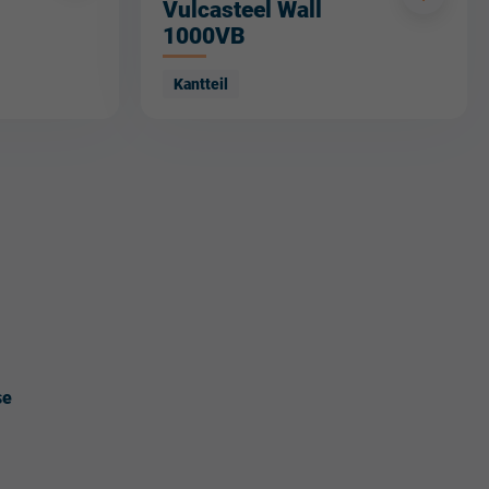
Vulcasteel Wall
1000VB
Kantteil
se
1