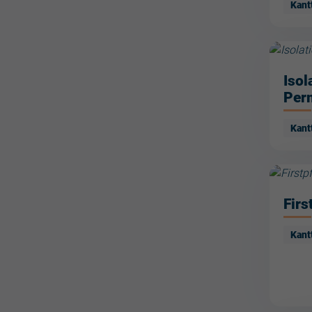
Kant
Isol
Per
Kant
Firs
Kant