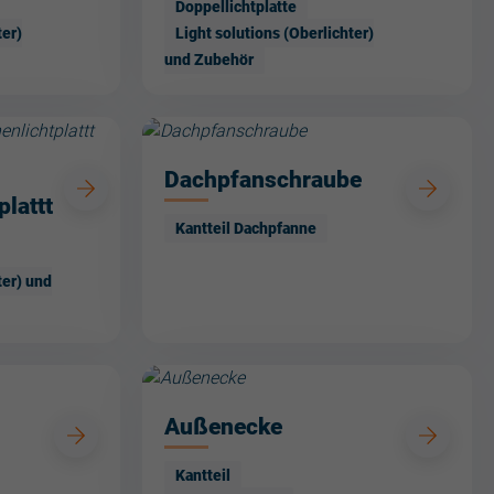
Doppellichtplatte
ter)
Light solutions (Oberlichter)
und Zubehör
Dachpfanschraube
lattt
Kantteil Dachpfanne
ter) und
Außenecke
Kantteil