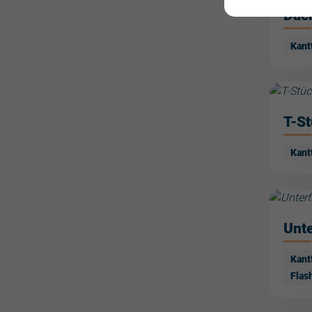
Dac
Kant
T-S
Kant
Unte
Kant
Flas