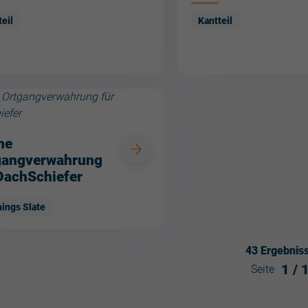
teil
Kantteil
ne
gangverwahrung
DachSchiefer
hings Slate
43
Ergebnis
1
/
Seite