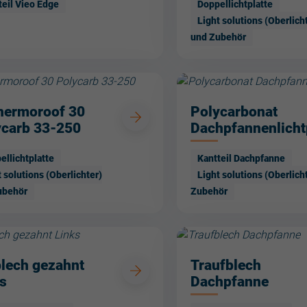
teil Vieo Edge
Doppellichtplatte
Light solutions (Oberlich
und Zubehör
Thermoroof 30
Polycarbonat
ycarb 33-250
Dachpfannenlichtp
ellichtplatte
Kantteil Dachpfanne
t solutions (Oberlichter)
Light solutions (Oberlich
ubehör
Zubehör
lech gezahnt
Traufblech
s
Dachpfanne