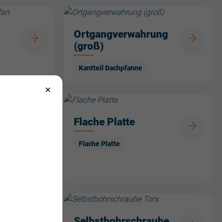
Ortgangverwahrung
(groß)
Kantteil Dachpfanne
Flache Platte
 L
Flache Platte
Selbstbohrschraube