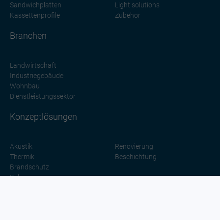
Sandwichplatten
Light solutions
Kassettenprofile
Zubehör
Branchen
Landwirtschaft
Industriegebäude
Wohnbau
Dienstleistungssektor
Konzeptlösungen
Akustik
Renovierung
Thermik
Beschichtung
Brandschutz
Solar
CO2-Neutralität
Sonstiges