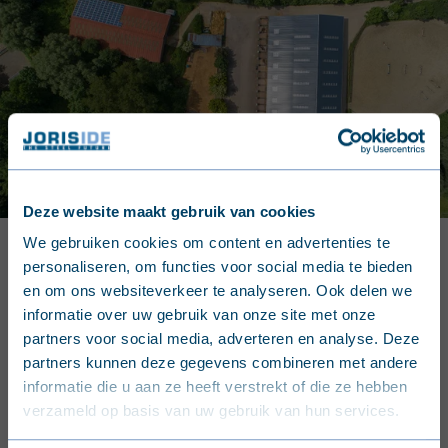
Deze website maakt gebruik van cookies
English (United Kingdom)
We gebruiken cookies om content en advertenties te
BRANCHEN
personaliseren, om functies voor social media te bieden
Entdecken Sie unsere
Nederlands (België)
en om ons websiteverkeer te analyseren. Ook delen we
Produkte
informatie over uw gebruik van onze site met onze
Français (Belgique)
partners voor social media, adverteren en analyse. Deze
Der Bau eines landwirtschaftlichen Gebäudes erfordert die
partners kunnen deze gegevens combineren met andere
Nederlands (Nederland)
effiziente und technisch machbare Vereinigung
informatie die u aan ze heeft verstrekt of die ze hebben
zahlreicher wirtschaftlicher, optischer, ökologischer oder
verzameld op basis van uw gebruik van hun services.
Deutsch (Deutschland)
technischer Anforderungen. Joris Ide hat eine Reihe an