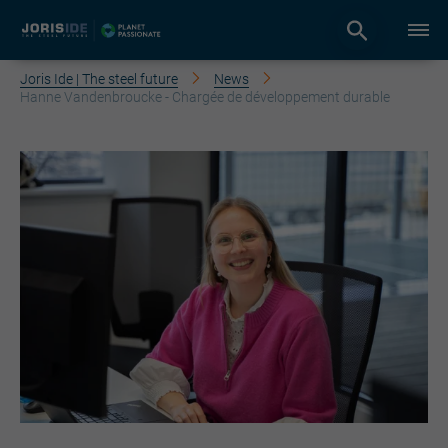
Joris Ide | The steel future
News
Hanne Vandenbroucke - Chargée de développement durable