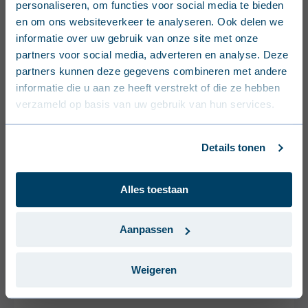
personaliseren, om functies voor social media te bieden
l'écologisation de tous nos sites et à rendre nos
Nederlands (België)
en om ons websiteverkeer te analyseren. Ook delen we
processus de production plus respectueux de
informatie over uw gebruik van onze site met onze
l'environnement.
Français (Belgique)
partners voor social media, adverteren en analyse. Deze
partners kunnen deze gegevens combineren met andere
Nederlands (Nederland)
informatie die u aan ze heeft verstrekt of die ze hebben
verzameld op basis van uw gebruik van hun services.
Deutsch (Deutschland)
Français (France)
Details tonen
Dansk (Danmark)
Alles toestaan
Svenska (Sverige)
Português (Portugal)
Aanpassen
Weigeren