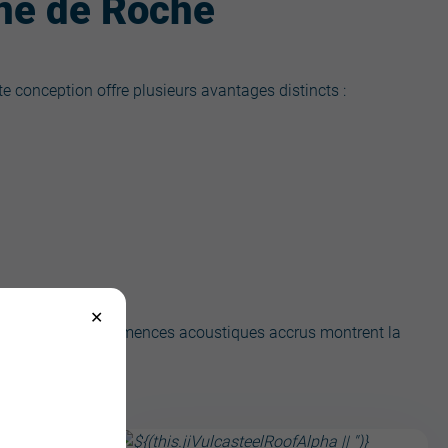
ine de Roche
e conception offre plusieurs avantages distincts :
Alpha pour des performences acoustiques accrus montrent la