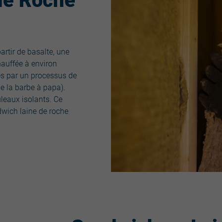
 de Roche
artir de basalte, une
chauffée à environ
res par un processus de
de la barbe à papa).
uleaux isolants. Ce
wich laine de roche