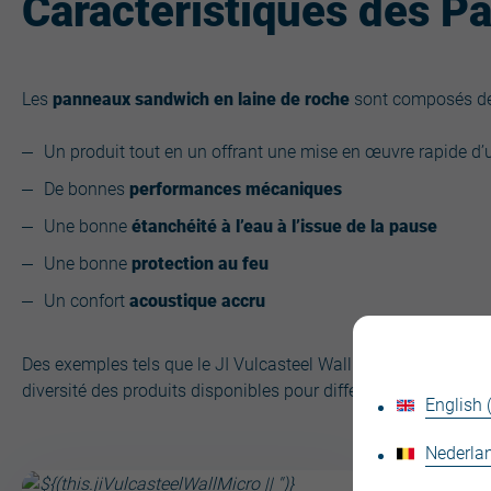
Caractéristiques des 
Les
panneaux sandwich en laine de roche
sont composés de d
Un produit tout en un offrant une mise en œuvre rapide d
De bonnes
performances mécaniques
Une bonne
étanchéité à l’eau à l’issue de la pause
Une bonne
protection au feu
Un confort
acoustique accru
Des exemples tels que le JI Vulcasteel Wall et le JI Vulcaste
diversité des produits disponibles pour différentes applicatio
English
Nederlan