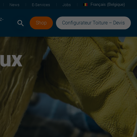
Français (Belgique)
News
E-Services
Jobs
z-
Shop
Configurateur Toiture – Devis
aux