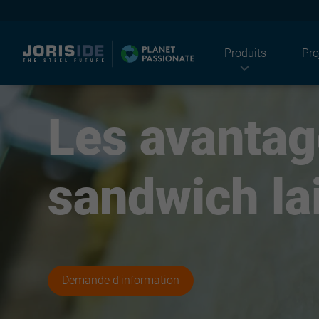
Produits
Pro
Les avanta
I
sandwich la
Demande d'information