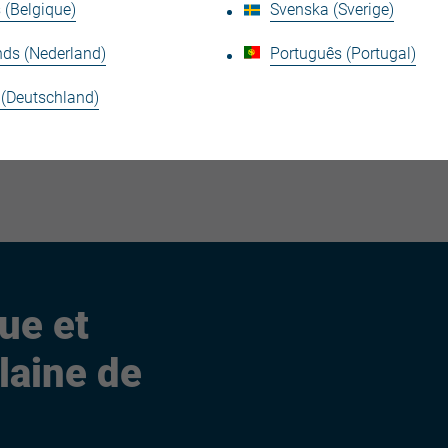
 (Belgique)
Svenska (Sverige)
steel Wall
JI Vulcasteel Roof
nds (Nederland)
Português (Portugal)
Micro)
 (Deutschland)
ue et
laine de