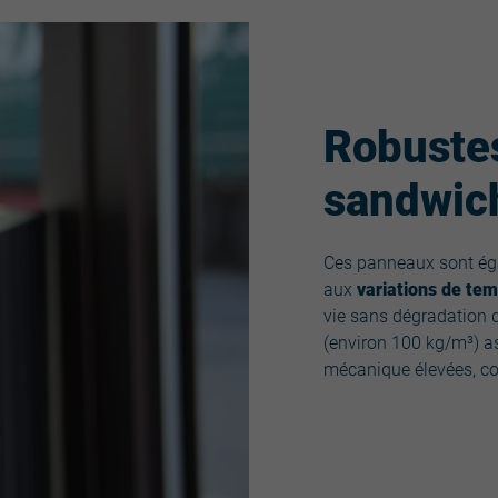
Robuste
sandwich
Ces panneaux sont éga
aux
variations de te
vie sans dégradation d
(environ 100 kg/m³) as
mécanique élevées, con