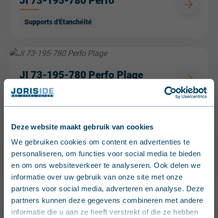
JI 73-195-780 Perfo
Supports d'Étanchéité
JI 73-195-780 Perfo Plage
Supports d'Étanchéité
Deze website maakt gebruik van cookies
English (United Kingdom)
We gebruiken cookies om content en advertenties te
JI 73-195-780 Perfo Totale
personaliseren, om functies voor social media te bieden
Nederlands (België)
en om ons websiteverkeer te analyseren. Ook delen we
Supports d'Étanchéité
informatie over uw gebruik van onze site met onze
Français (Belgique)
partners voor social media, adverteren en analyse. Deze
partners kunnen deze gegevens combineren met andere
Nederlands (Nederland)
informatie die u aan ze heeft verstrekt of die ze hebben