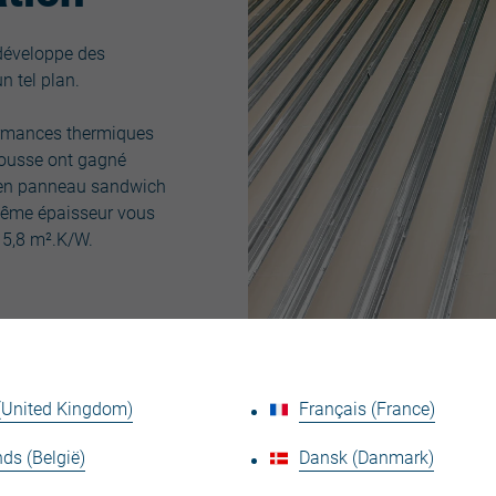
 développe des
n tel plan.
formances thermiques
ousse ont gagné
cien panneau sandwich
ême épaisseur vous
 5,8 m².K/W.
 (United Kingdom)
Français (France)
 gamme Joris Ide ont gagné jusqu’à un peu plus de 12 % sur l
ds (België)
Dansk (Danmark)
pas aux bâtiments tertiaires ou aux logements. Joris Ide va plu