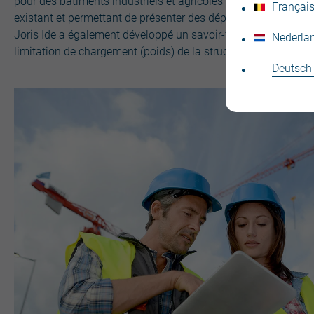
pour des bâtiments industriels et agricoles à travers des so
Français
existant et permettant de présenter des déperditions thermiq
Joris Ide a également développé un savoir-faire d’ingénierie
Nederla
limitation de chargement (poids) de la structure existante.
Deutsch