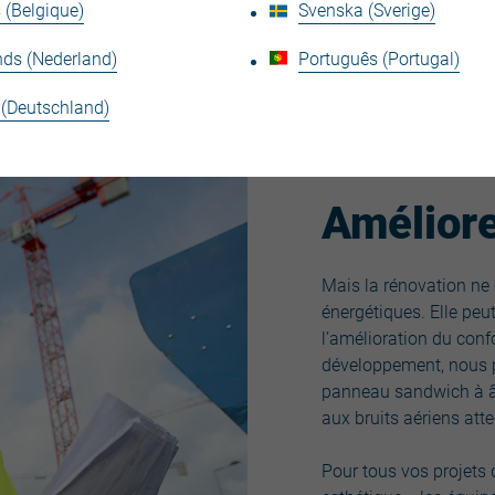
lutions JI Fibrosteel® et JI Renosteel® qui sont des exemples pa
 (Belgique)
Svenska (Sverige)
ues limitées (jusqu’à Up = 0,24 W/m².K) pour un surpoids n’excé
 dans la rénovation avec notamment l’étude de solutions ad hoc 
nds (Nederland)
Português (Portugal)
 (Deutschland)
Améliore
Mais la rénovation ne
énergétiques. Elle peut
l’amélioration du conf
développement, nous p
panneau sandwich à âm
aux bruits aériens atte
Pour tous vos projets 