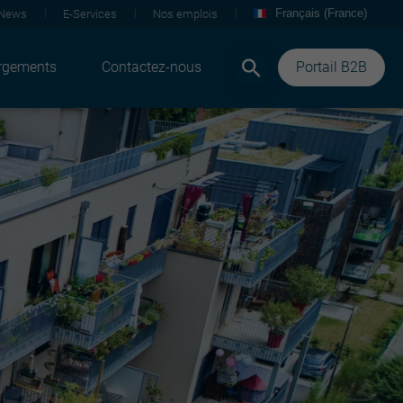
Français (France)
News
E-Services
Nos emplois
rgements
Contactez-nous
Portail B2B