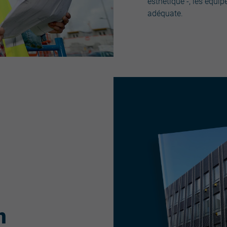
esthétique -, les équi
adéquate.
n