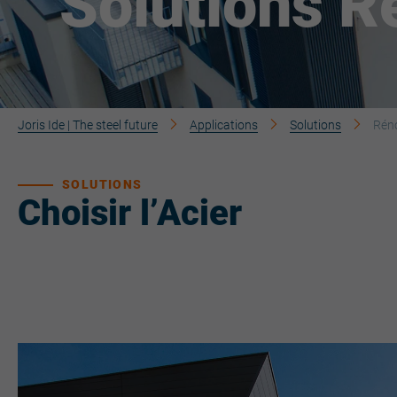
Solutions R
Joris Ide | The steel future
Applications
Solutions
Rén
SOLUTIONS
Choisir l’Acier