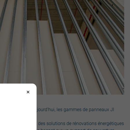
a même période. Aujourd’hui, les gammes de panneaux JI
s loin en proposant des solutions de rénovations énergétiques