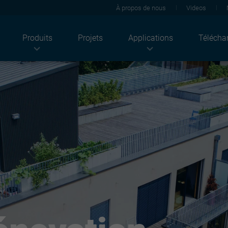
À propos de nous
Videos
Produits
Projets
Applications
Télécha
Industries
Produits
Solutions
Agriculture
Tôles de toiture
Acoustique
ndustriel
Solutions photovoltaïques
Thermique
Résidentiel
Tôles de bardage
Feu
Bâtiments tertiaires
Façade
Solaire
Bâtiments publics
Panneaux sandwich
Durabilité
Plateaux
Rénovation
Supports d'étanchéité
Revêtements
Structures
Architectural
Ossatures plaques de plâtre
Light solutions
Accessoires