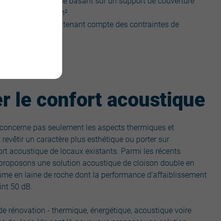
rfaits de procédés se basant sur un support de couverture
dant pas 11,5 kg/m².
de sur-couvertures tenant compte des contraintes de
r le confort acoustique
 concerne pas seulement les aspects thermiques et
 revêtir un caractère plus esthétique ou porter sur
ort acoustique de locaux existants. Parmi les récents
roposons une solution acoustique de cloison double en
e en laine de roche dont la performance d’affaiblissement
int 50 dB.
de rénovation - thermique, énergétique, acoustique voire