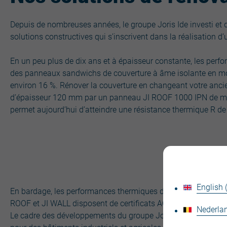
Depuis de nombreuses années, le groupe Joris Ide investi et
solutions constructives qui s’inscrivent dans la réalisation d’u
En un peu plus de dix ans et à épaisseur constante, les per
des panneaux sandwichs de couverture à âme isolante en m
environ 16 %. Rénover la couverture en changeant votre an
d’épaisseur 120 mm par un panneau JI ROOF 1000 IPN de m
permet aujourd’hui d’atteindre une résistance thermique R de
English
En bardage, les performances thermiques des panneaux de la
ROOF et JI WALL disposent de certificats ACERMI.
Nederlan
Le cadre des développements du groupe Joris Ide ne s’arrête 