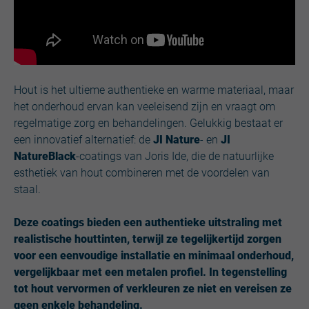
Hout is het ultieme authentieke en warme materiaal, maar
het onderhoud ervan kan veeleisend zijn en vraagt om
regelmatige zorg en behandelingen. Gelukkig bestaat er
een innovatief alternatief: de
JI Nature
- en
JI
NatureBlack
-coatings van Joris Ide, die de natuurlijke
esthetiek van hout combineren met de voordelen van
staal.
Deze coatings bieden een authentieke uitstraling met
realistische houttinten, terwijl ze tegelijkertijd zorgen
voor een eenvoudige installatie en minimaal onderhoud,
vergelijkbaar met een metalen profiel. In tegenstelling
tot hout vervormen of verkleuren ze niet en vereisen ze
geen enkele behandeling.