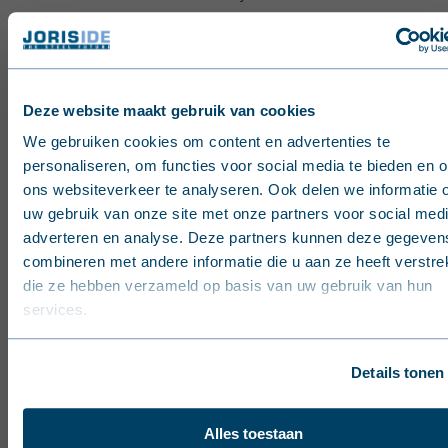
Met geometrieën geïnspireerd op traditionele houten
gevels (zoals
latten, planchetten en kepers
) combineert
JI NatureBlack
elegantie en realisme met de eenvoudige
Deze website maakt gebruik van cookies
installatie en duurzaamheid van metaal, zonder de
English (United Kingdom)
onderhoudsintensieve eigenschappen van traditioneel
We gebruiken cookies om content en advertenties te
hout.
personaliseren, om functies voor social media te bieden en 
Nederlands (België)
ons websiteverkeer te analyseren. Ook delen we informatie 
uw gebruik van onze site met onze partners voor social medi
Français (Belgique)
Download de documentatie
adverteren en analyse. Deze partners kunnen deze gegeven
combineren met andere informatie die u aan ze heeft verstrek
Nederlands (Nederland)
die ze hebben verzameld op basis van uw gebruik van hun
services.
Deutsch (Deutschland)
Français (France)
Details tonen
Dansk (Danmark)
Alles toestaan
Svenska (Sverige)