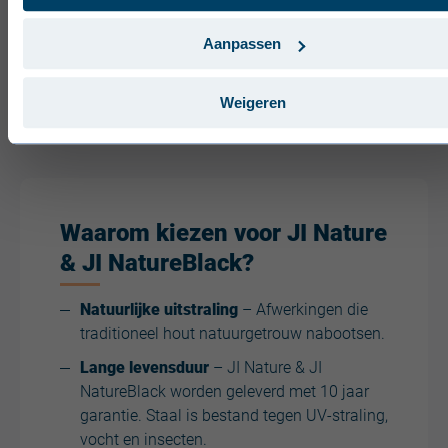
Português (Portugal)
Aanpassen
Weigeren
Waarom kiezen voor JI Nature
& JI NatureBlack?
Natuurlijke uitstraling
– Afwerkingen die
traditioneel hout natuurgetrouw nabootsen.
Lange levensduur
– JI Nature & JI
NatureBlack worden geleverd met 10 jaar
garantie. Staal is bestand tegen UV-straling,
vocht en insecten.