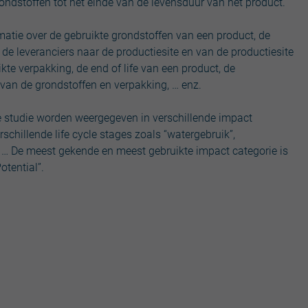
ondstoffen tot het einde van de levensduur van het product.
matie over de gebruikte grondstoffen van een product, de
e leveranciers naar de productiesite en van de productiesite
ikte verpakking, de end of life van een product, de
 van de grondstoffen en verpakking, … enz.
e studie worden weergegeven in verschillende impact
rschillende life cycle stages zoals “watergebruik”,
, … De meest gekende en meest gebruikte impact categorie is
otential”.