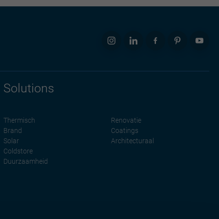
Solutions
Thermisch
Renovatie
Brand
Coatings
Solar
Architecturaal
Coldstore
Duurzaamheid