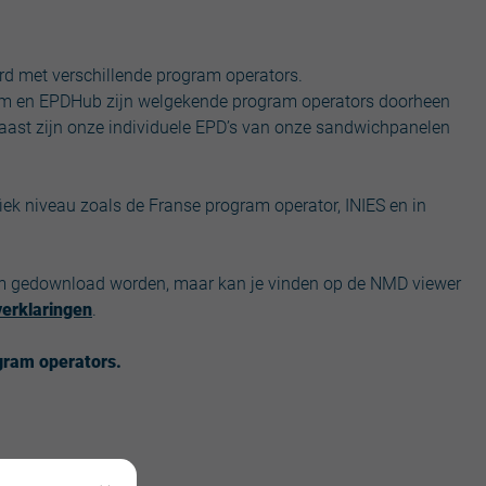
erd met verschillende program operators.
tem en EPDHub zijn welgekende program operators doorheen
ast zijn onze individuele EPD’s van onze sandwichpanelen
iek niveau zoals de Franse program operator, INIES en in
rm gedownload worden, maar kan je vinden op de NMD viewer
verklaringen
.
ogram operators.