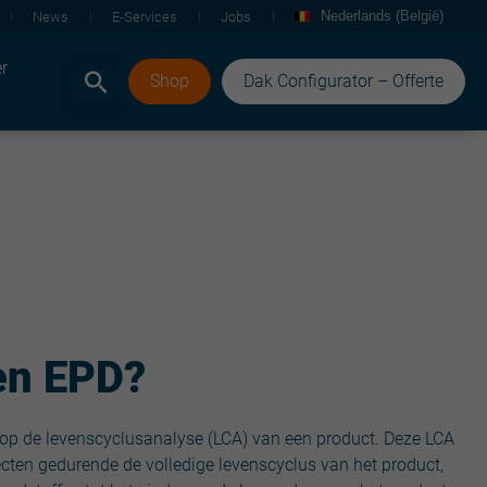
Nederlands (België)
News
E-Services
Jobs
r
Shop
Dak Configurator – Offerte
en EPD?
op de levenscyclusanalyse (LCA) van een product. Deze LCA
ecten gedurende de volledige levenscyclus van het product,