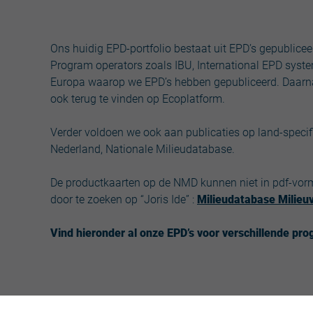
Ons huidig EPD-portfolio bestaat uit EPD’s gepublice
Program operators zoals IBU, International EPD sys
Europa waarop we EPD’s hebben gepubliceerd. Daarna
ook terug te vinden op Ecoplatform.
Verder voldoen we ook aan publicaties op land-specif
Nederland, Nationale Milieudatabase.
De productkaarten op de NMD kunnen niet in pdf-vo
door te zoeken op “Joris Ide” :
Milieudatabase Milieu
Vind hieronder al onze EPD’s voor verschillende pr