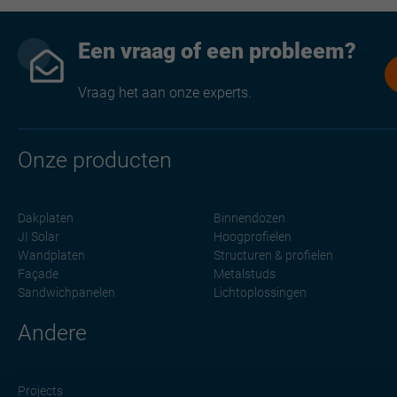
Een vraag of een probleem?
Vraag het aan onze experts.
Onze producten
Dakplaten
Binnendozen
JI Solar
Hoogprofielen
Wandplaten
Structuren & profielen
Façade
Metalstuds
Sandwichpanelen
Lichtoplossingen
Andere
Projects