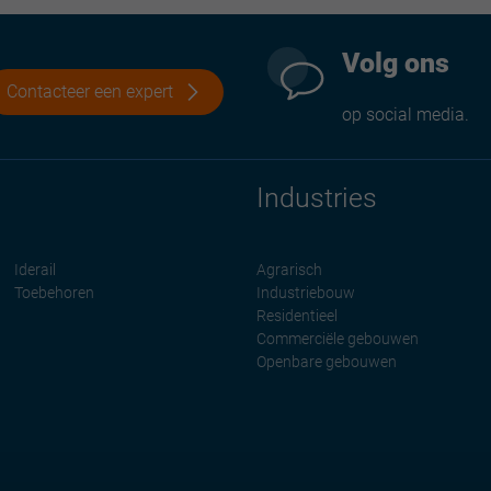
Volg ons
Contacteer een expert
op social media.
Industries
Iderail
Agrarisch
Toebehoren
Industriebouw
Residentieel
Commerciële gebouwen
Openbare gebouwen