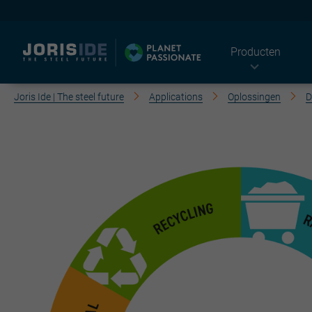
Producten
Joris Ide | The steel future
Applications
Oplossingen
D