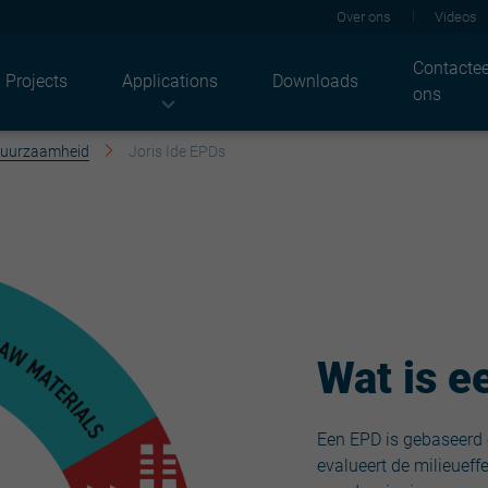
Over ons
Videos
Contactee
Projects
Applications
Downloads
ons
uurzaamheid
Joris Ide EPDs
Onze sectoren
Onze producten
Oplossingen
Agrarisch
Dakplaten
Akoestisch
Industriebouw
JI Solar
Thermisch
Residentieel
Wandplaten
Brand
Commerciële gebouwen
Façade
Solar
Openbare gebouwen
Sandwichpanelen
Coldstore
Binnendozen
Duurzaamheid
Hoogprofielen
Renovatie
Structuren & profielen
Coatings
Wat is e
Metalstuds
Architecturaal
Lichtoplossingen
Iderail
Een EPD is gebaseerd 
Toebehoren
evalueert de milieueff