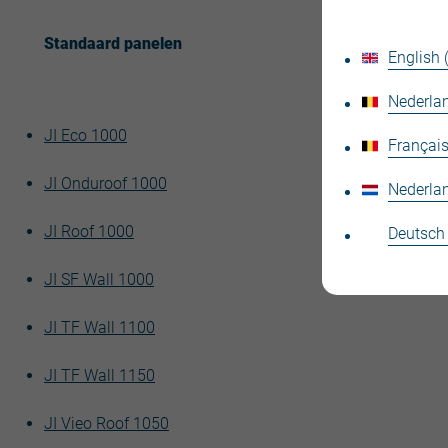
Standaard panelen
English
Nederlan
JI Eco 1000
Français
JI Onduroof 1000
Nederla
JI Roof 1000
Deutsch
JI SF Wall 1000
JI TF Wall 1100
JI TF Wall 1150
JI Vieo Roof 1050