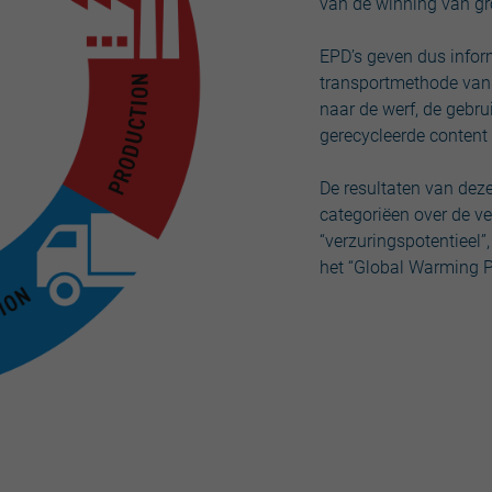
van de winning van gr
EPD’s geven dus infor
transportmethode van d
naar de werf, de gebru
gerecycleerde content
De resultaten van dez
categoriëen over de ve
“verzuringspotentieel”
het “Global Warming P