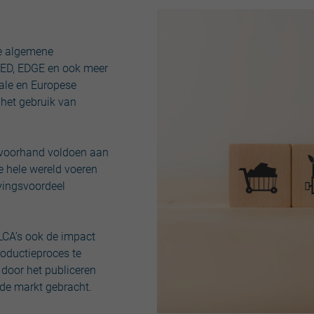
 de algemene
EED, EDGE en ook meer
nale en Europese
 het gebruik van
p voorhand voldoen aan
 hele wereld voeren
evingsvoordeel
LCA’s ook de impact
roductieproces te
r door het publiceren
 de markt gebracht.