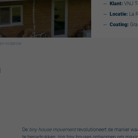
Klant:
VNJ T
Locatie:
La 
Coating:
Gra
-en-Ardenne
n
De
tiny house movement
revolutioneert de manier wa
te benadrukken, zijn tiny houses ontworpen om maxim