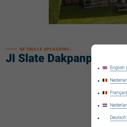
DE IDEALE OPLOSSING:
JI Slate Dakpanplaat
English
Nederlan
Français
Nederla
Deutsch