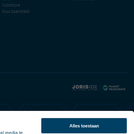
Coldstore
Duurzaamheid
Nederlands (België)
Alles toestaan
al media te