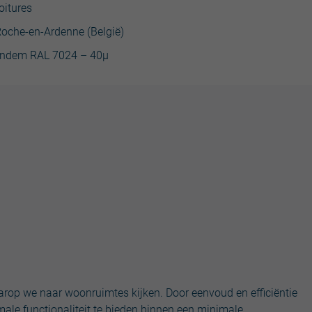
oitures
Roche-en-Ardenne (België)
ndem RAL 7024 – 40µ
arop we naar woonruimtes kijken. Door eenvoud en efficiëntie
ale functionaliteit te bieden binnen een minimale