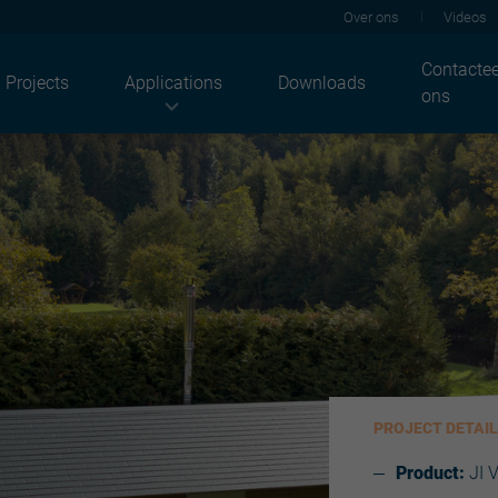
Over ons
Videos
Contactee
Projects
Applications
Downloads
ons
Onze sectoren
Onze producten
Oplossingen
Agrarisch
Dakplaten
Akoestisch
Industriebouw
JI Solar
Thermisch
Residentieel
Wandplaten
Brand
Commerciële gebouwen
Façade
Solar
Openbare gebouwen
Sandwichpanelen
Coldstore
Binnendozen
Duurzaamheid
Hoogprofielen
Renovatie
Structuren & profielen
Coatings
Metalstuds
Architecturaal
Lichtoplossingen
PROJECT DETAI
Iderail
Toebehoren
Product:
JI 