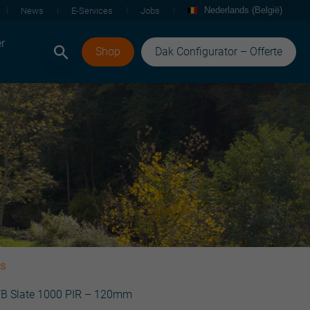
Nederlands (België)
News
E-Services
Jobs
r
Shop
Dak Configurator – Offerte
LS
VB Slate 1000 PIR – 120mm