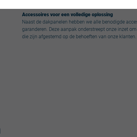
toe aan de tiny house terwijl het harmonieert met
Accessoires voor een volledige oplossing
Naast de dakpanelen hebben we alle benodigde access
garanderen. Deze aanpak onderstreept onze inzet om 
die zijn afgestemd op de behoeften van onze klanten.
n