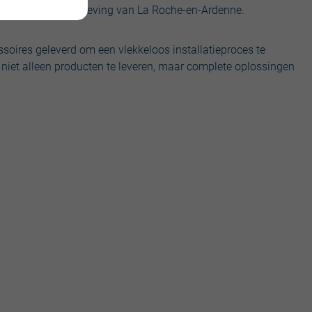
 de natuurlijke omgeving van La Roche-en-Ardenne.
oires geleverd om een vlekkeloos installatieproces te
niet alleen producten te leveren, maar complete oplossingen