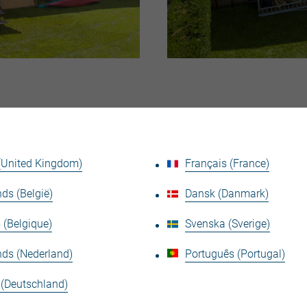
Onze JI VB Slate 1000 PIR – 120mm dakpanelen waren d
waarom:
 (United Kingdom)
Français (France)
Isolatie en Energie-efficiëntie:
De PIR (polyisocya
thermische isolatie, essentieel voor het behouden
ds (België)
Dansk (Danmark)
Duurzaamheid:
Met een Grandem RAL 7024 coating 
aantrekkelijk maar bieden ze ook verbeterde besc
 (Belgique)
Svenska (Sverige)
levensduur en minimaal onderhoud.
nds (Nederland)
Português (Portugal)
Lichtgewicht en Eenvoudige Installatie:
De lichte
installeren, een cruciale factor in de bouw van tiny
 (Deutschland)
Esthetische Uitstraling:
Het strakke en moderne uit