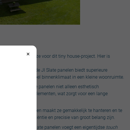
e perfecte keuze voor dit tiny house-project. Hier is
nuraat) kern van de JI Slate panelen biedt superieure
 van een comfortabel binnenklimaat in een kleine woonruimte.
van 40µ, zijn de panelen niet alleen esthetisch
herming tegen de elementen, wat zorgt voor een lange
 aard van de panelen maakt ze gemakkelijk te hanteren en te
 houses waar efficiëntie en precisie van groot belang zijn.
erlijk van de JI Slate panelen voegt een eigentijdse
touch