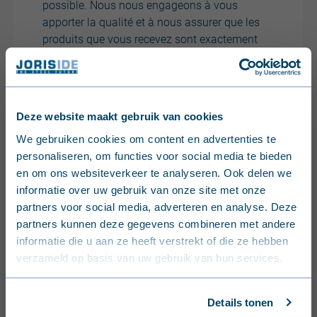
possible. Nous nous engageons à vous
apporter la qualité et à nous assurer que les
produits que vous recevez sont exactement
ceux que vous attendiez. Nous faisons ce que
nous promettons et nous ne nous arrêterons
pas tant que nous n’aurons pas obtenu le
résultat que vous méritez.
Deze website maakt gebruik van cookies
English (United Kingdom)
We gebruiken cookies om content en advertenties te
personaliseren, om functies voor social media te bieden
Nederlands (België)
en om ons websiteverkeer te analyseren. Ook delen we
informatie over uw gebruik van onze site met onze
Français (Belgique)
partners voor social media, adverteren en analyse. Deze
partners kunnen deze gegevens combineren met andere
Nederlands (Nederland)
informatie die u aan ze heeft verstrekt of die ze hebben
verzameld op basis van uw gebruik van hun services.
Deutsch (Deutschland)
Français (France)
Details tonen