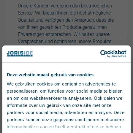
Unsere Kunden verdienen den bestmöglichen
Service. Wir bieten Ihnen die höchstmögliche
Qualität und verfolgen den Anspruch, dass die
von Ihnen gewählten Produkte genau Ihren
Erwartungen entsprechen. Wir halten unsere
Versprechen und optimieren unsere Produkte
solange, bis wir das Ergebnis sehen, das Sie
verdienen.
Deze website maakt gebruik van cookies
English (United Kingdom)
We gebruiken cookies om content en advertenties te
personaliseren, om functies voor social media te bieden
Nederlands (België)
en om ons websiteverkeer te analyseren. Ook delen we
informatie over uw gebruik van onze site met onze
Français (Belgique)
partners voor social media, adverteren en analyse. Deze
partners kunnen deze gegevens combineren met andere
Nederlands (Nederland)
informatie die u aan ze heeft verstrekt of die ze hebben