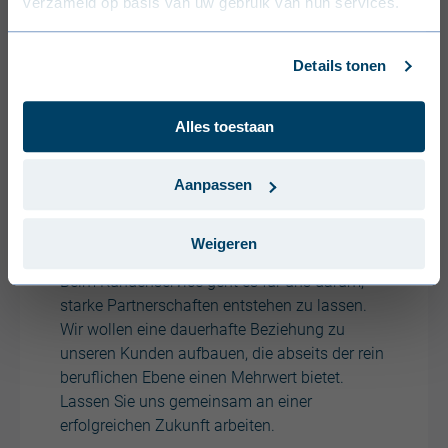
verzameld op basis van uw gebruik van hun services.
Deutsch (Deutschland)
Français (France)
Details tonen
Dansk (Danmark)
Alles toestaan
Svenska (Sverige)
Português (Portugal)
Aanpassen
Partnerschaft
Weigeren
Bei Joris Ide sind Sie nie nur eine Nummer.
Beim Kundenservice geht es für uns darum,
starke Partnerschaften entstehen zu lassen.
Wir wollen eine dauerhafte Beziehung zu
unseren Kunden aufbauen, die abseits der rein
beruflichen Ebene einen Mehrwert bietet.
Lassen Sie uns gemeinsam an einer
erfolgreichen Zukunft arbeiten.