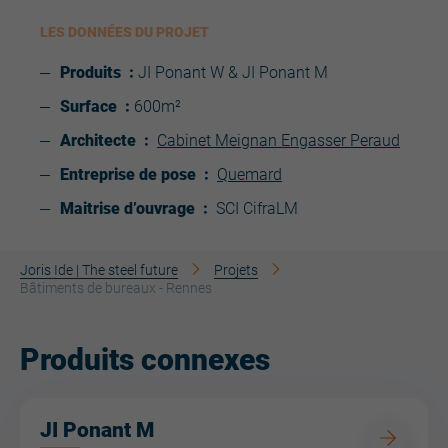
LES DONNÉES DU PROJET
Produits :
JI Ponant W & JI Ponant M
Surface :
600m²
Architecte :
Cabinet Meignan Engasser Peraud
Entreprise de pose :
Quemard
Maitrise d’ouvrage :
SCI CifraLM
Joris Ide | The steel future
Projets
Bâtiments de bureaux - Rennes
Produits connexes
JI Ponant M