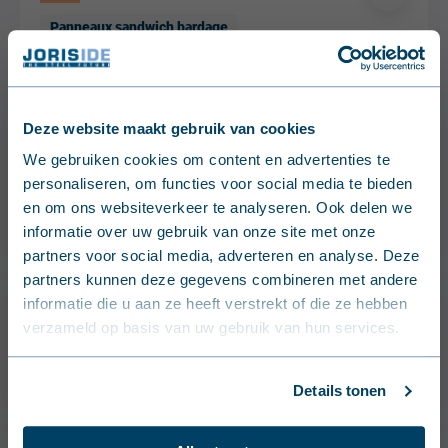
Panneaux sandwich bardage
Panneaux sandwich imitation ardoise
Deze website maakt gebruik van cookies
English (United Kingdom)
JI FC Sidings 1000 Bardage
We gebruiken cookies om content en advertenties te
personaliseren, om functies voor social media te bieden
Nederlands (België)
Panneaux sandwich bardage
en om ons websiteverkeer te analyseren. Ook delen we
Panneaux sandwich imitation ardoise
informatie over uw gebruik van onze site met onze
Français (Belgique)
partners voor social media, adverteren en analyse. Deze
partners kunnen deze gegevens combineren met andere
Nederlands (Nederland)
informatie die u aan ze heeft verstrekt of die ze hebben
verzameld op basis van uw gebruik van hun services.
Deutsch (Deutschland)
JI Vulcasteel Wall (Linéaire)
Français (France)
Panneaux sandwich bardage
Details tonen
Dansk (Danmark)