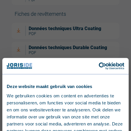
Fiches de revêtements
Données techniques Ultra Coating
PDF
Données techniques Durable Coating
PDF
Données techniques Essential Coating
PDF
Données techniques HPS 200 Ultra
Deze website maakt gebruik van cookies
Coating
English (United Kingdom)
We gebruiken cookies om content en advertenties te
PDF
personaliseren, om functies voor social media te bieden
Nederlands (België)
en om ons websiteverkeer te analyseren. Ook delen we
Données techniques Wood Coating
PDF
informatie over uw gebruik van onze site met onze
Français (Belgique)
partners voor social media, adverteren en analyse. Deze
Données techniques Ultra X Coating
partners kunnen deze gegevens combineren met andere