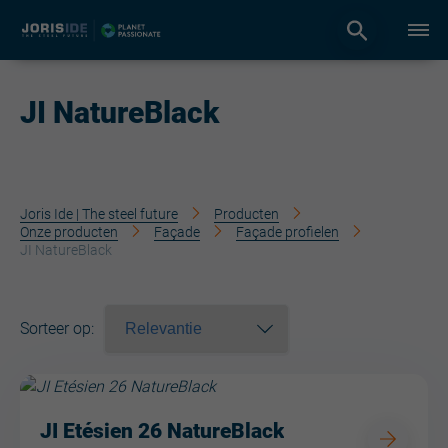
JI NatureBlack
Joris Ide | The steel future
Producten
Onze producten
Façade
Façade profielen
JI NatureBlack
Sorteer op
:
JI Etésien 26 NatureBlack