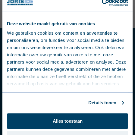
1
/
1
Pagina
Deze website maakt gebruik van cookies
English (United Kingdom)
We gebruiken cookies om content en advertenties te
Een vraag of een probleem?
personaliseren, om functies voor social media te bieden
Nederlands (België)
en om ons websiteverkeer te analyseren. Ook delen we
Vraag het aan onze experts.
informatie over uw gebruik van onze site met onze
Français (Belgique)
partners voor social media, adverteren en analyse. Deze
partners kunnen deze gegevens combineren met andere
Contacteer een expert
Nederlands (Nederland)
informatie die u aan ze heeft verstrekt of die ze hebben
verzameld op basis van uw gebruik van hun services.
Deutsch (Deutschland)
Volg ons
Français (France)
Details tonen
op social media.
Dansk (Danmark)
Alles toestaan
Svenska (Sverige)