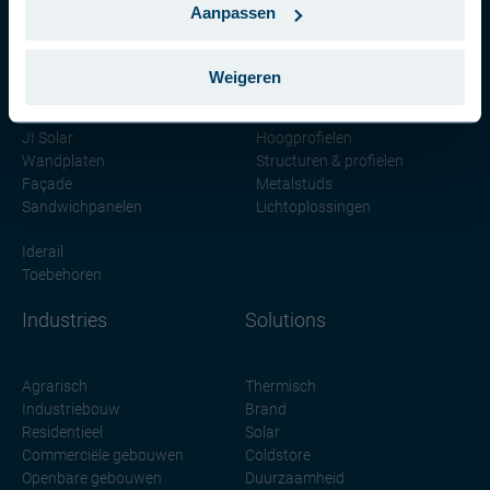
Português (Portugal)
Aanpassen
Onze producten
Weigeren
Dakplaten
Binnendozen
JI Solar
Hoogprofielen
Wandplaten
Structuren & profielen
Façade
Metalstuds
Sandwichpanelen
Lichtoplossingen
Iderail
Toebehoren
Industries
Solutions
Agrarisch
Thermisch
Industriebouw
Brand
Residentieel
Solar
Commerciële gebouwen
Coldstore
Openbare gebouwen
Duurzaamheid