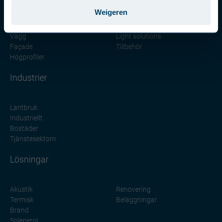
Weigeren
Tak
Paneler
Takpannor
Konstruktioner
Vägg
Light solutions
Façade
Tillbehör
Högprofiler
Industrier
Lantbruk
Industriellt
Bostäder
Tjänstesektorn
Lösningar
Akustik
Renovering
Termisk
Beläggningar
Brand
Solenergi