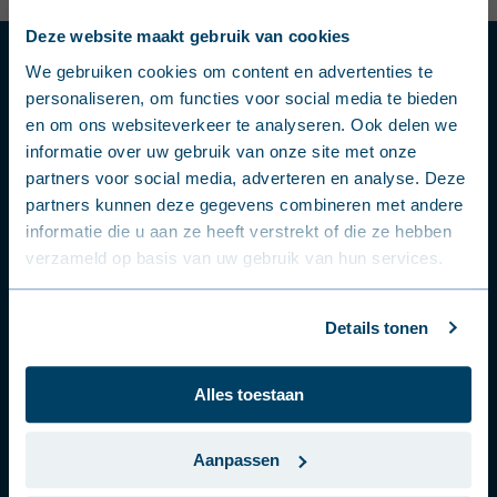
Deze website maakt gebruik van cookies
English (United Kingdom)
Frågor eller problem?
We gebruiken cookies om content en advertenties te
personaliseren, om functies voor social media te bieden
Nederlands (België)
Kontakta en säljare eller produktexpert.
en om ons websiteverkeer te analyseren. Ook delen we
informatie over uw gebruik van onze site met onze
Français (Belgique)
Kontakta en expert
partners voor social media, adverteren en analyse. Deze
partners kunnen deze gegevens combineren met andere
Nederlands (Nederland)
informatie die u aan ze heeft verstrekt of die ze hebben
Följ oss
verzameld op basis van uw gebruik van hun services.
Deutsch (Deutschland)
i våra sociala mediekanaler
Français (France)
Details tonen
Dansk (Danmark)
Alles toestaan
Svenska (Sverige)
Português (Portugal)
Aanpassen
Våra produkter