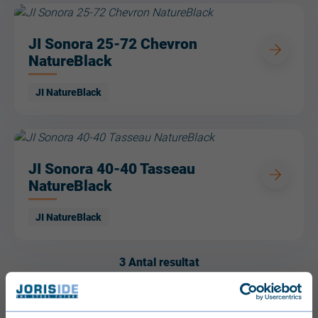
JI Sonora 25-72 Chevron
NatureBlack
JI NatureBlack
JI Sonora 40-40 Tasseau
NatureBlack
JI NatureBlack
3
Antal resultat
1
/
1
Sida