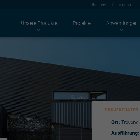
Über uns
Videos
Unsere Produkte
Projekte
Anwendungen
Branchen
Produkte
Konzeptlösungen
Landwirtschaft
Dachbleche
Akustik
Industriegebäude
JI Solar
Thermik
Wohnbau
Wandblech
Brandschutz
Dienstleistungssektor
Façade
Solar
Sandwichplatten
CO2-Neutralität
Kassettenprofile
Renovierung
Tragschale
Beschichtung
Verzinkte Profile
PROJEKTDATEN
Trockenbau
Light solutions
Ort:
Tréveneu
Zubehör
Ausführung: