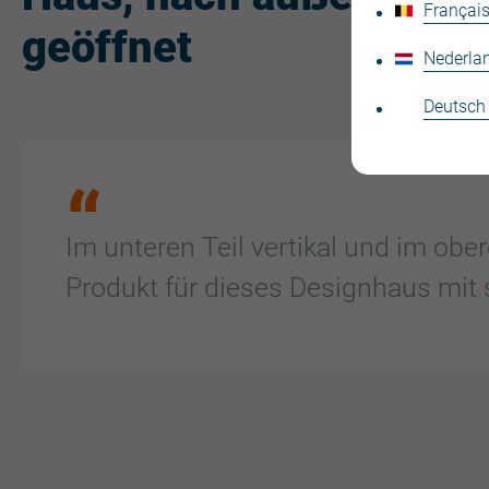
Français
geöffnet
Nederla
Deutsch
Im unteren Teil vertikal und im ober
Produkt für dieses Designhaus mit 