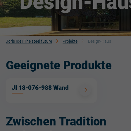
Design-Hau
Joris Ide | The steel future
Projekte
Design-Haus
Geeignete Produkte
JI 18-076-988 Wand
Zwischen Tradition