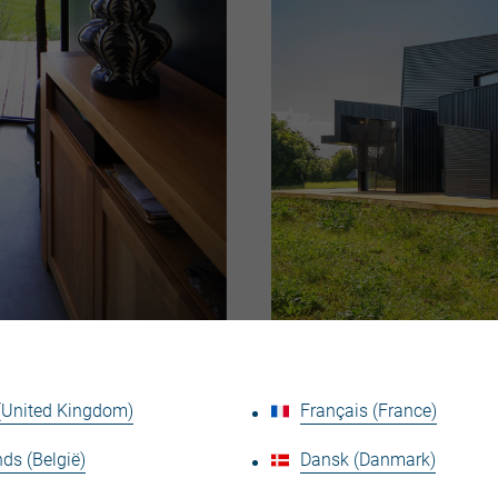
 (United Kingdom)
Français (France)
Dieses Haus liegt Inmitten von Feldern, aber in strat
Sonne einzufangen.
ds (België)
Dansk (Danmark)