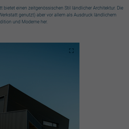
bietet einen zeitgenössischen Stil ländlicher Architektur. Die
Werkstatt genutzt) aber vor allem als Ausdruck ländlichem
adition und Moderne her.