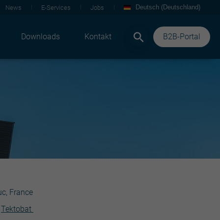
Deutsch (Deutschland)
News
E-Services
Jobs
Downloads
Kontakt
B2B-Portal
c, France
Tektobat