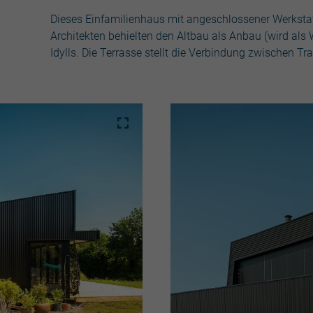
Dieses Einfamilienhaus mit angeschlossener Werkstatt 
Architekten behielten den Altbau als Anbau (wird als 
Idylls. Die Terrasse stellt die Verbindung zwischen Tr