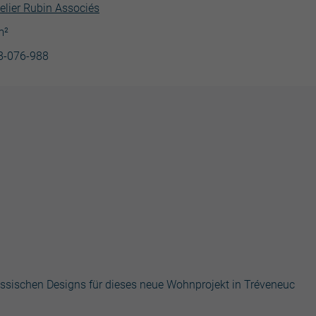
elier Rubin Associés
m²
18-076-988
nössischen Designs für dieses neue Wohnprojekt in Tréveneuc