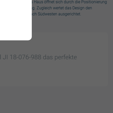
88 verkleidet. Das Haus öffnet sich durch die Positionierung
maten der Umgebung. Zugleich wertet das Design den
 Wohnzimmer ist nach Südwesten ausgerichtet.
il JI 18-076-988 das perfekte