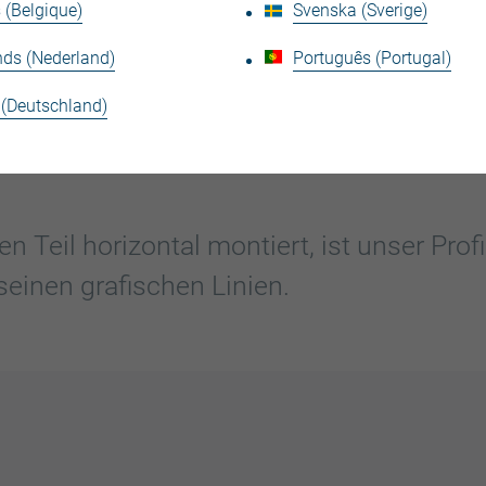
Ganz in Schwarz mit unserem Wellenprofil JI 18-076-9
 (Belgique)
Svenska (Sverige)
der Fenster und Durchgänge mit ihren variablen For
nds (Nederland)
Português (Portugal)
Außenbereich auf. Die Rahmen vermitteln Tiefe. Das
 (Deutschland)
en Teil horizontal montiert, ist unser Prof
seinen grafischen Linien.