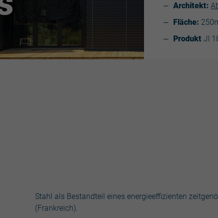
s
Architekt:
At
Fläche:
250
Produkt
JI 
Stahl als Bestandteil eines energieeffizienten zeitge
(Frankreich).