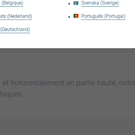
positionnement des ouvertures et leurs formats variabl
 (Belgique)
Svenska (Sverige)
amener de la profondeur, le salon est orienté sud-oues
nds (Nederland)
Português (Portugal)
 (Deutschland)
et horizontalement en partie haute, notre 
phiques.