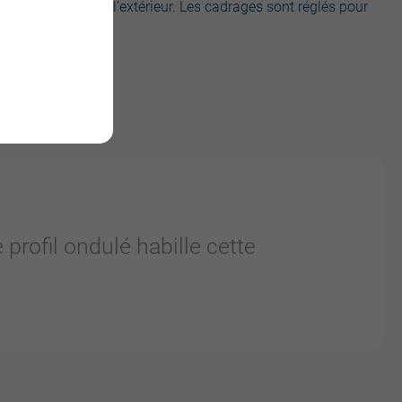
es qui valorisent l’extérieur. Les cadrages sont réglés pour
t.
profil ondulé habille cette