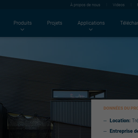
À propos de nous
Videos
Produits
Projets
Applications
Télécha
Industries
Produits
Solutions
Agriculture
Tôles de toiture
Acoustique
ndustriel
Solutions photovoltaïques
Thermique
Résidentiel
Tôles de bardage
Feu
Bâtiments tertiaires
Façade
Solaire
Bâtiments publics
Panneaux sandwich
Durabilité
Plateaux
Rénovation
Supports d'étanchéité
Revêtements
Structures
Architectural
DONNÉES DU PR
Ossatures plaques de plâtre
Light solutions
Location:
Tré
Accessoires
Entreprise d