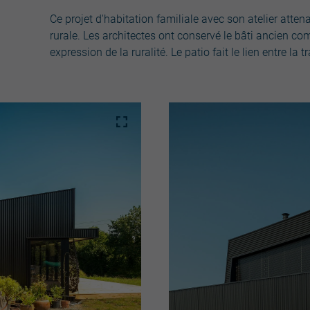
Ce projet d'habitation familiale avec son atelier atte
rurale. Les architectes ont conservé le bâti ancien 
expression de la ruralité. Le patio fait le lien entre la t