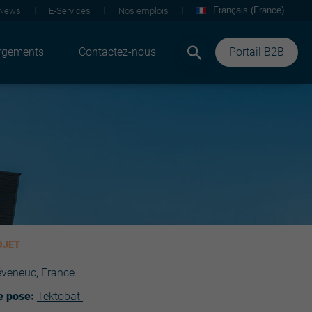
Français (France)
News
E-Services
Nos emplois
rgements
Contactez-nous
Portail B2B
OJET
veneuc, France
e pose:
Tektobat