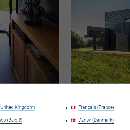
 (United Kingdom)
Français (France)
Cette maison très basse consommation s'implante en 
au sud pour capter la chaleur du soleil.
ds (België)
Dansk (Danmark)
Toute de noire vêtue de notre profil ondulé JI 18-076