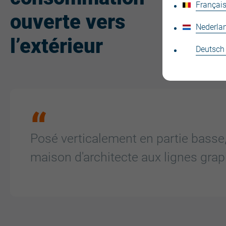
Français
ouverte vers
Nederla
l’extérieur
Deutsch
Posé verticalement en partie basse, 
maison d'architecte aux lignes gra