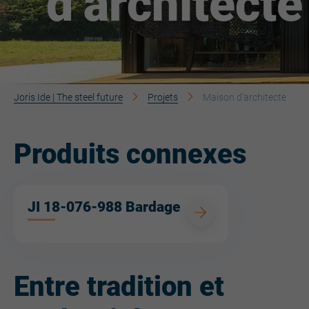
d’architecte
Joris Ide | The steel future
Projets
Maison d’architecte
Produits connexes
JI 18-076-988 Bardage
Entre tradition et