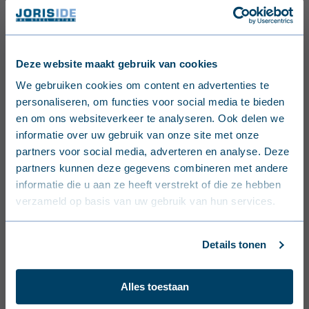
Deze website maakt gebruik van cookies
English (United Kingdom)
We gebruiken cookies om content en advertenties te
personaliseren, om functies voor social media te bieden
Nederlands (België)
en om ons websiteverkeer te analyseren. Ook delen we
informatie over uw gebruik van onze site met onze
Français (Belgique)
partners voor social media, adverteren en analyse. Deze
partners kunnen deze gegevens combineren met andere
Nederlands (Nederland)
informatie die u aan ze heeft verstrekt of die ze hebben
verzameld op basis van uw gebruik van hun services.
Deutsch (Deutschland)
Français (France)
Details tonen
Dansk (Danmark)
Alles toestaan
Svenska (Sverige)