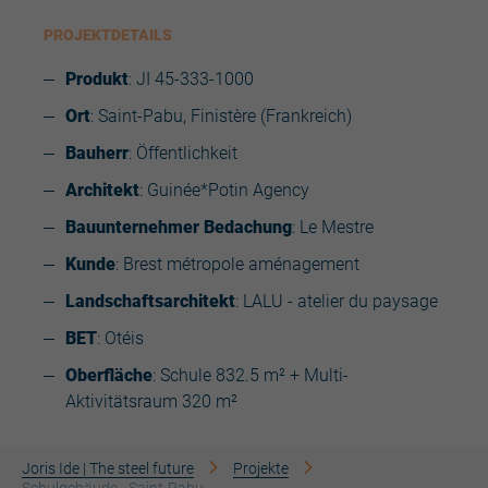
PROJEKTDETAILS
Produkt
: JI 45-333-1000
Ort
: Saint-Pabu, Finistère (Frankreich)
Bauherr
: Öffentlichkeit
Architekt
: Guinée*Potin Agency
Bauunternehmer Bedachung
: Le Mestre
Kunde
: Brest métropole aménagement
Landschaftsarchitekt
: LALU - atelier du paysage
BET
: Otéis
Oberfläche
: Schule 832.5 m² + Multi-
Aktivitätsraum 320 m²
Joris Ide | The steel future
Projekte