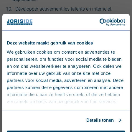
Développer activement les talents en interne et
investir dans la
formation et le développement
Engagement des employés
: Chaque employé contribue à
l’amélioration continue grâce à des systèmes de gestion
Deze website maakt gebruik van cookies
certifiés. Nous leur donnons les moyens de travailler en
English (United Kingdom)
We gebruiken cookies om content en advertenties te
toute sécurité, avec intégrité, honnêteté et respect, tout en
personaliseren, om functies voor social media te bieden
favorisant leur bien-être, en promouvant une culture
Nederlands (België)
en om ons websiteverkeer te analyseren. Ook delen we
d’apprentissage et en leur offrant une formation complète.
informatie over uw gebruik van onze site met onze
Nos valeurs : «
Nous sommes IDEAL
» signifie
Français (Belgique)
partners voor social media, adverteren en analyse. Deze
Interconnectés, Dynamiques, Engagés, Adaptables et
partners kunnen deze gegevens combineren met andere
Nederlands (Nederland)
Loyaux.
informatie die u aan ze heeft verstrekt of die ze hebben
verzameld op basis van uw gebruik van hun services.
Deutsch (Deutschland)
Cadre de responsabilité
: Conformément aux politiques
du groupe Kingspan, notre fonction de conformité
Français (France)
fonctionne de manière indépendante afin de garantir
Details tonen
l’objectivité et l’impartialité. Nous encourageons la
Dansk (Danmark)