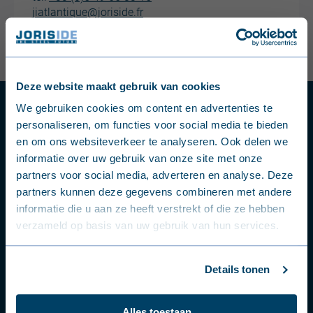
jiatlantique@joriside.fr
Joris Ide Energy CBI Poitou SAS
Deze website maakt gebruik van cookies
English (United Kingdom)
Des questions ou des problèmes?
We gebruiken cookies om content en advertenties te
Alpha Parc Ouest
personaliseren, om functies voor social media te bieden
Route de Nantes
Nederlands (België)
Contactez un représentant commercial ou un
en om ons websiteverkeer te analyseren. Ook delen we
79300 Bressuire
expert produit
informatie over uw gebruik van onze site met onze
tel:
+33 (0)5 16 72 71 05
Français (Belgique)
info@joriside-energy.fr
partners voor social media, adverteren en analyse. Deze
partners kunnen deze gegevens combineren met andere
Contacter un expert
Nederlands (Nederland)
informatie die u aan ze heeft verstrekt of die ze hebben
verzameld op basis van uw gebruik van hun services.
Deutsch (Deutschland)
Joris Ide Façade CBI Poitou SAS
Suivez-nous
Français (France)
Details tonen
sur nos réseaux sociaux
Alpha Parc Ouest
Dansk (Danmark)
Route de Nantes
79300 Bressuire
Alles toestaan