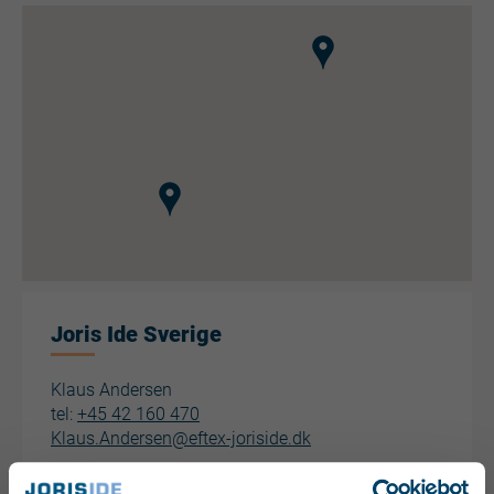
Joris Ide Sverige
Klaus Andersen
tel:
+45 42 160 470
Klaus.Andersen@eftex-joriside.dk