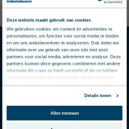
Eftex ApS
Deze website maakt gebruik van cookies
English (United Kingdom)
HI-Park 411, Hammerum
We gebruiken cookies om content en advertenties te
7400 Herning
personaliseren, om functies voor social media te bieden
Frågor eller problem?
Nederlands (België)
tel:
+45 86 66 20 00
en om ons websiteverkeer te analyseren. Ook delen we
post@eftex-joriside.dk
informatie over uw gebruik van onze site met onze
Kontakta en säljare eller produktexpert.
Français (Belgique)
partners voor social media, adverteren en analyse. Deze
partners kunnen deze gegevens combineren met andere
Nederlands (Nederland)
Kontakta en expert
informatie die u aan ze heeft verstrekt of die ze hebben
verzameld op basis van uw gebruik van hun services.
Deutsch (Deutschland)
Följ oss
Français (France)
Details tonen
i våra sociala mediekanaler
Dansk (Danmark)
Alles toestaan
Svenska (Sverige)
Português (Portugal)