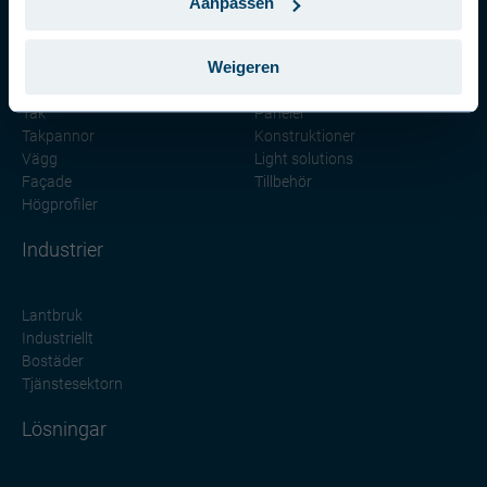
Aanpassen
Våra produkter
Weigeren
Tak
Paneler
Takpannor
Konstruktioner
Vägg
Light solutions
Façade
Tillbehör
Högprofiler
Industrier
Lantbruk
Industriellt
Bostäder
Tjänstesektorn
Lösningar