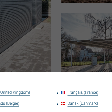
 (United Kingdom)
Français (France)
ds (België)
Dansk (Danmark)