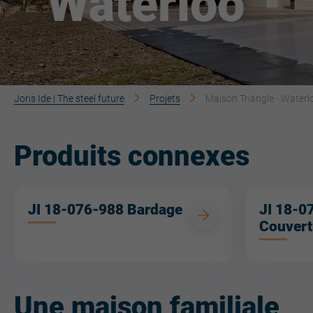
Waterloo
Joris Ide | The steel future
Projets
Maison Triangle - Waterl
Produits connexes
JI 18-076-988 Bardage
JI 18-0
Couvert
Une maison familiale