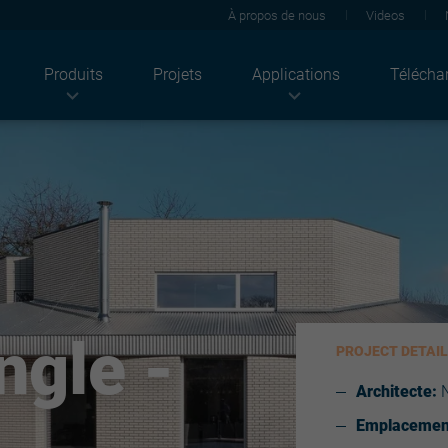
À propos de nous
Videos
Produits
Projets
Applications
Télécha
Industries
Produits
Solutions
Agriculture
Tôles de toiture
Acoustique
ndustriel
Solutions photovoltaïques
Thermique
Résidentiel
Tôles de bardage
Feu
Bâtiments tertiaires
Façade
Solaire
Bâtiments publics
Panneaux sandwich
Durabilité
Plateaux
Rénovation
Supports d'étanchéité
Revêtements
Structures
Architectural
ngle -
PROJECT DETAI
Ossatures plaques de plâtre
Light solutions
Architecte:
N
Accessoires
Emplacemen