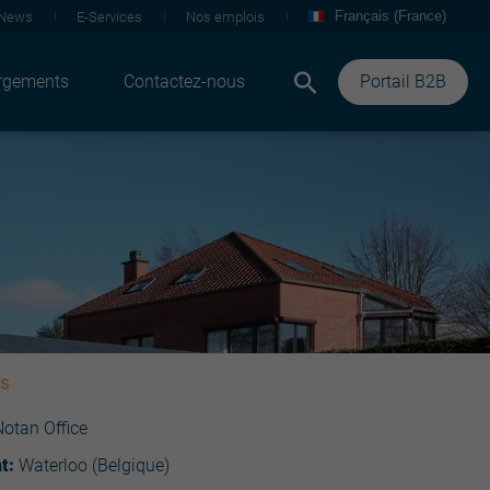
Français (France)
News
E-Services
Nos emplois
rgements
Contactez-nous
Portail B2B
LS
otan Office
t:
Waterloo (Belgique)