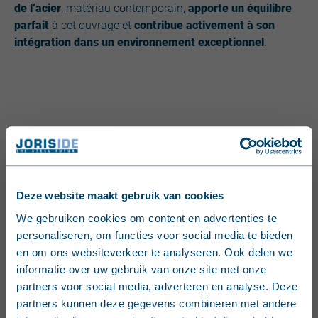
de l’acier
, matériau contemporain,
apporte un équilibre
parfait
à cet ouvrage et
contribue activement à son
intégration dans un environnement exceptionnel
.
Deze website maakt gebruik van cookies
English (United Kingdom)
We gebruiken cookies om content en advertenties te
personaliseren, om functies voor social media te bieden
Nederlands (België)
en om ons websiteverkeer te analyseren. Ook delen we
informatie over uw gebruik van onze site met onze
Français (Belgique)
partners voor social media, adverteren en analyse. Deze
partners kunnen deze gegevens combineren met andere
Nederlands (Nederland)