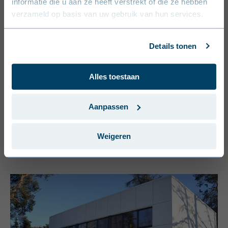
informatie die u aan ze heeft verstrekt of die ze hebben
verzameld op basis van uw gebruik van hun services.
Deutsch (Deutschland)
Français (France)
Details tonen
Dansk (Danmark)
Alles toestaan
Svenska (Sverige)
Português (Portugal)
Aanpassen
Weigeren