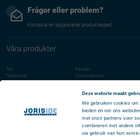
Frågor eller problem?
Kontakta en säljare eller produktexpert.
Våra produkter
Tak
Paneler
Takpannor
Konstruktioner
Vägg
Light solutions
Façade
Tillbehör
Deze website maakt gebru
Högprofiler
We gebruiken cookies om c
bieden en om ons websitev
met onze partners voor so
Alla certifikat
combineren met andere inf
uw gebruik van hun servic