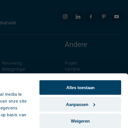
ekanaler
Andere
Renovering
Projekt
Beläggningar
Karriärer
Om oss
News
Cookie Declaration
Alles toestaan
al media te
van onze site
Aanpassen
 gegevens
 op basis van
Weigeren