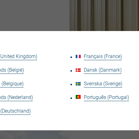
har stålet idag en
 (United Kingdom)
Français (France)
r och tjänstesektorn.
tt förbättra de
ds (België)
Dansk (Danmark)
 (Belgique)
Svenska (Sverige)
nds (Nederland)
Português (Portugal)
 (Deutschland)