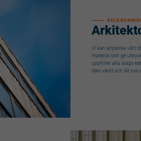
BELÄGGNING
Arkitekt
Vi kan anpassa vårt stå
material och ge uttryck
uppfyller alla slags es
Ides värld och låt oss