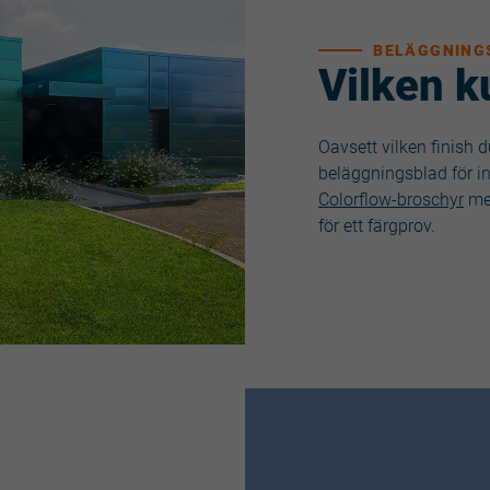
BELÄGGNING
Vilken k
Oavsett vilken finish d
beläggningsblad för in
Colorflow-broschyr
med
för ett färgprov.