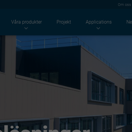
Om oss
Våra produkter
Projekt
Applications
Ne
Industrier
Produkter
Lösningar
Lantbruk
Tak
Akustik
ndustriellt
Takpannor
Termisk
Bostäder
Vägg
Brand
Tjänstesektorn
Façade
Solenergi
Högprofiler
Hållbarhet
Paneler
Renovering
Konstruktioner
Beläggningar
Light solutions
Tillbehör
Metalstuds