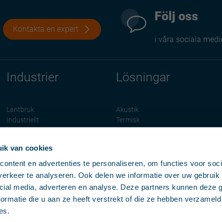
Följ oss
Kontakta en expert
i våra sociala medi
Industrier
Lösningar
Lantbruk
Akustik
Industriellt
Termisk
Bostäder
Brand
Tjänstesektorn
Solenergi
ik van cookies
Hållbarhet
ontent en advertenties te personaliseren, om functies voor soci
erkeer te analyseren. Ook delen we informatie over uw gebruik 
cial media, adverteren en analyse. Deze partners kunnen deze
ormatie die u aan ze heeft verstrekt of die ze hebben verzameld
es.