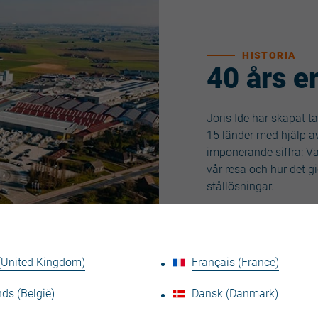
HISTORIA
40 års e
Joris Ide har skapat t
15 länder med hjälp av
imponerande siffra: Va
vår resa och hur det gi
stållösningar.
Läs mer
 (United Kingdom)
Français (France)
ds (België)
Dansk (Danmark)