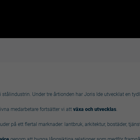
i stålindustrin. Under tre årtionden har Joris Ide utvecklat en tydl
vna medarbetare fortsätter vi att
växa och utvecklas
.
uder på ett flertal marknader: lantbruk, arkitektur, bostäder, tjän
vice
genom att bygga långsiktiga relationer som medför framgång