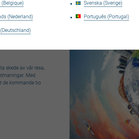
 (Belgique)
Svenska (Sverige)
nds (Nederland)
Português (Portugal)
 (Deutschland)
sta skede av vår resa,
tsutmaningar. Med
get de kommande tio