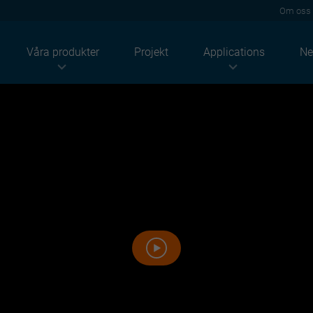
Om oss
Våra produkter
Projekt
Applications
Ne
Industrier
Produkter
Lösningar
Lantbruk
Tak
Akustik
ndustriellt
Takpannor
Termisk
Bostäder
Vägg
Brand
Tjänstesektorn
Façade
Solenergi
Högprofiler
Hållbarhet
Paneler
Renovering
Konstruktioner
Beläggningar
Light solutions
Tillbehör
Metalstuds