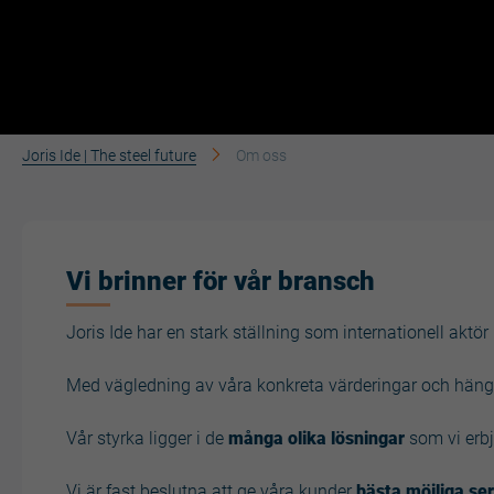
Joris Ide | The steel future
Om oss
Vi brinner för vår bransch
Joris Ide har en stark ställning som internationell aktör 
Med vägledning av våra konkreta värderingar och hängi
Vår styrka ligger i de
många olika lösningar
som vi erbj
Vi är fast beslutna att ge våra kunder
bästa möjliga ser