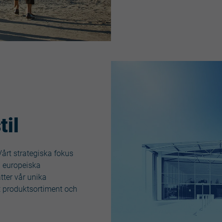
til
 Vårt strategiska fokus
a europeiska
ter vår unika
t produktsortiment och