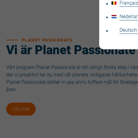
Français
Nederla
Deutsch
PLANET PASSIONATE
Vi är Planet Passionate
Vårt program Planet Passionate är ett viktigt första steg i nä
där vi proaktivt tar itu med vår planets viktigaste hållbarhe
Planet Passionate ställer vi upp ännu tuffare mål för företa
åren.
Läs mer