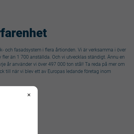
rfarenhet
ak- och fasadsystem i flera årtionden. Vi är verksamma i över
 fler än 1 700 anställda. Och vi utvecklas ständigt. Ännu en
rje år använder vi över 497 000 ton stål! Ta reda på mer om
ck till när vi blev ett av Europas ledande företag inom