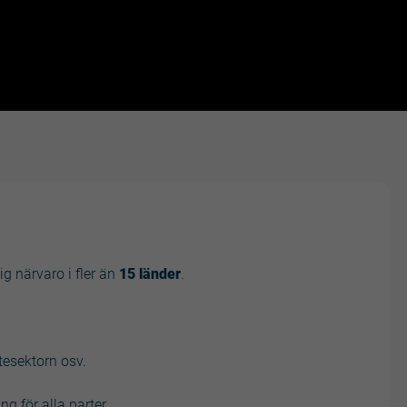
ig närvaro i fler än
15 länder
.
Unmute
Settings
stesektorn osv.
 för alla parter.