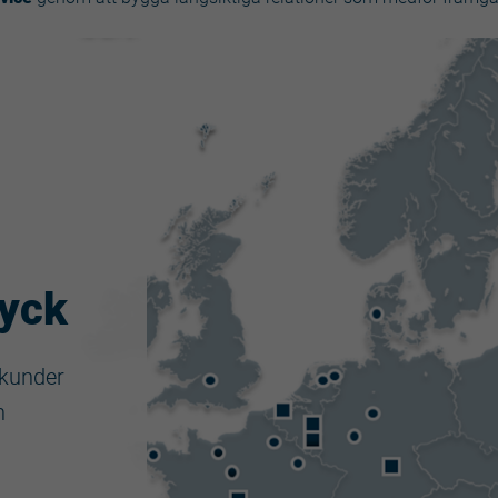
ryck
 kunder
h