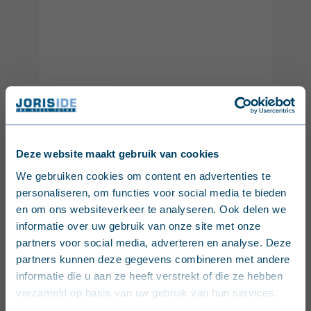
Deze website maakt gebruik van cookies
English (United Kingdom)
We gebruiken cookies om content en advertenties te
personaliseren, om functies voor social media te bieden
Nederlands (België)
en om ons websiteverkeer te analyseren. Ook delen we
informatie over uw gebruik van onze site met onze
Français (Belgique)
partners voor social media, adverteren en analyse. Deze
partners kunnen deze gegevens combineren met andere
Nederlands (Nederland)
informatie die u aan ze heeft verstrekt of die ze hebben
verzameld op basis van uw gebruik van hun services.
Deutsch (Deutschland)