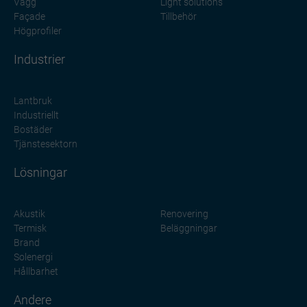
Vägg
Light solutions
Façade
Tillbehör
Högprofiler
Industrier
Lantbruk
Industriellt
Bostäder
Tjänstesektorn
Lösningar
Akustik
Renovering
Termisk
Beläggningar
Brand
Solenergi
Hållbarhet
Andere