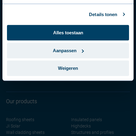
expert.
Français (France)
Details tonen
Contact an expert
Dansk (Danmark)
Alles toestaan
Svenska (Sverige)
Connect with us
Português (Portugal)
Aanpassen
On our social media channels
Weigeren
Our products
Roofing sheets
Insulated panels
JI Solar
Highdecks
Wall cladding sheets
Structures and profiles