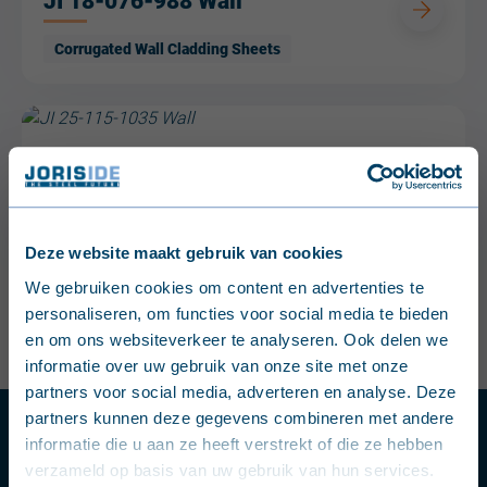
JI 18-076-988 Wall
Corrugated Wall Cladding Sheets
JI 25-115-1035 Wall
Corrugated Wall Cladding Sheets
Deze website maakt gebruik van cookies
English (United Kingdom)
3
results
We gebruiken cookies om content en advertenties te
1
/
1
Page
personaliseren, om functies voor social media te bieden
Nederlands (België)
en om ons websiteverkeer te analyseren. Ook delen we
informatie over uw gebruik van onze site met onze
Français (Belgique)
partners voor social media, adverteren en analyse. Deze
partners kunnen deze gegevens combineren met andere
Nederlands (Nederland)
Questions or problems?
informatie die u aan ze heeft verstrekt of die ze hebben
verzameld op basis van uw gebruik van hun services.
Deutsch (Deutschland)
Contact a sales representative or product