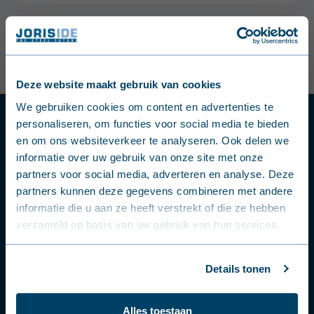
3
results
1
/
1
Page
Deze website maakt gebruik van cookies
English (United Kingdom)
We gebruiken cookies om content en advertenties te
Questions or problems?
personaliseren, om functies voor social media te bieden
Nederlands (België)
en om ons websiteverkeer te analyseren. Ook delen we
Contact a sales representative or product
informatie over uw gebruik van onze site met onze
Français (Belgique)
expert.
partners voor social media, adverteren en analyse. Deze
partners kunnen deze gegevens combineren met andere
Nederlands (Nederland)
Contact an expert
informatie die u aan ze heeft verstrekt of die ze hebben
verzameld op basis van uw gebruik van hun services.
Deutsch (Deutschland)
Français (France)
Connect with us
Details tonen
Dansk (Danmark)
On our social media channels
Alles toestaan