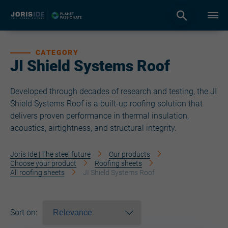
CATEGORY
JI Shield Systems Roof
Developed through decades of research and testing, the JI
Shield Systems Roof is a built-up roofing solution that
delivers proven performance in thermal insulation,
acoustics, airtightness, and structural integrity.
Joris Ide | The steel future
Our products
Choose your product
Roofing sheets
All roofing sheets
JI Shield Systems Roof
Sort on
: