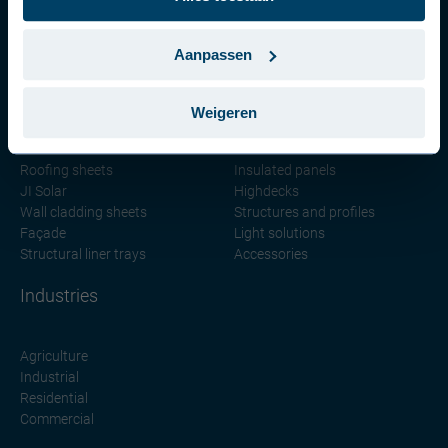
Svenska (Sverige)
Português (Portugal)
Aanpassen
Our products
Weigeren
Roofing sheets
Insulated panels
JI Solar
Highdecks
Wall cladding sheets
Structures and profiles
Façade
Light solutions
Structural liner trays
Accessories
Industries
Agriculture
Industrial
Residential
Commercial